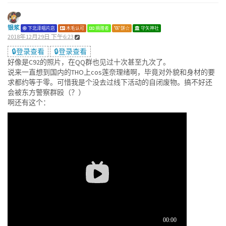
银浆
下北泽唱片店
木毛认可
捐赠者
饼☆
守矢神社
2018年12月29日 下午6:23
🔒登录查看
🔒登录查看
好像是C92的照片，在QQ群也见过十次甚至九次了。
说来一直想到国内的THO上cos莲奈理绪啊，毕竟对外貌和身材的要
求都约等于零。可惜我是个没去过线下活动的自闭废物。搞不好还
会被东方警察群殴（？）
啊还有这个：