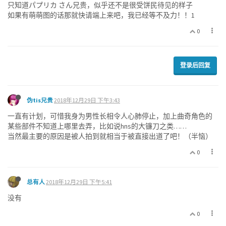
只知道パプリカ さん兄贵，似乎还不是很受饼民待见的样子
如果有萌萌图的话那就快请端上来吧，我已经等不及力！！1
0
登录后回复
伪tis兄贵
2018年12月29日 下午3:43
一直有计划，可惜我身为男性长相令人心肺停止，加上曲奇角色的
某些部件不知道上哪里去弄，比如说hns的大镰刀之类……
当然最主要的原因是被人拍到就相当于被直接出道了吧！（半恼）
0
总有人
2018年12月29日 下午5:41
没有
0