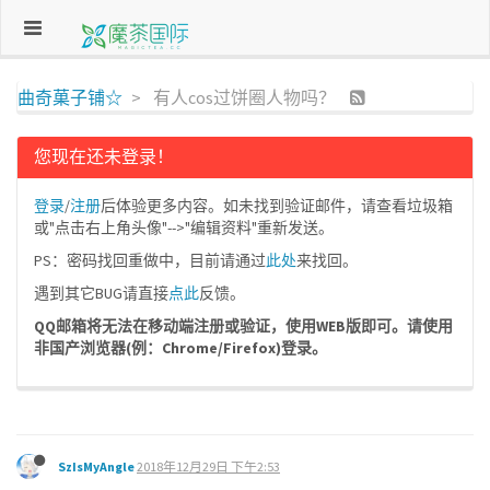
曲奇菓子铺☆
有人cos过饼圈人物吗？
您现在还未登录！
登录
/
注册
后体验更多内容。如未找到验证邮件，请查看垃圾箱
或"点击右上角头像"-->"编辑资料"重新发送。
PS：密码找回重做中，目前请通过
此处
来找回。
遇到其它BUG请直接
点此
反馈。
QQ邮箱将无法在移动端注册或验证，使用WEB版即可。请使用
非国产浏览器(例：Chrome/Firefox)登录。
SzIsMyAngle
2018年12月29日 下午2:53