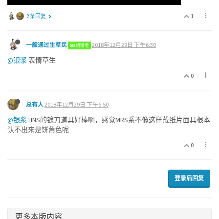
1
2 条回复
一般通过生草民
2018年12月29日 下午6:30
捐赠者
@银浆
表情草生
0
总有人
2018年12月29日 下午6:50
@银浆
HNS的镰刀道具好棒啊，感觉MRS系不像这样戴纸片面具根本
认不出来是饼角色呢
0
登录后回复
更多本版内容