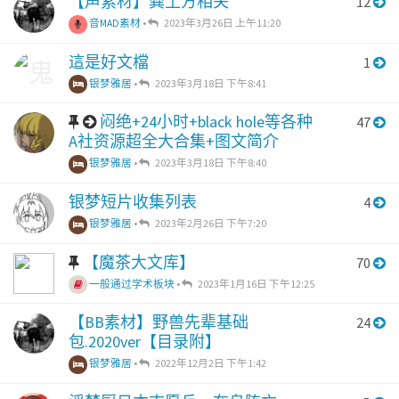
【声素材】粪土方相关
12
音MAD素材
•
2023年3月26日 上午11:20
這是好文檔
1
银梦雅居
•
2023年3月18日 下午8:41
闷绝+24小时+black hole等各种
47
A社资源超全大合集+图文简介
银梦雅居
•
2023年3月18日 下午8:40
银梦短片收集列表
4
银梦雅居
•
2023年2月26日 下午7:20
【魔茶大文库】
70
一般通过学术板块
•
2023年1月16日 下午12:25
【BB素材】野兽先辈基础
24
包.2020ver【目录附】
银梦雅居
•
2022年12月2日 下午1:42