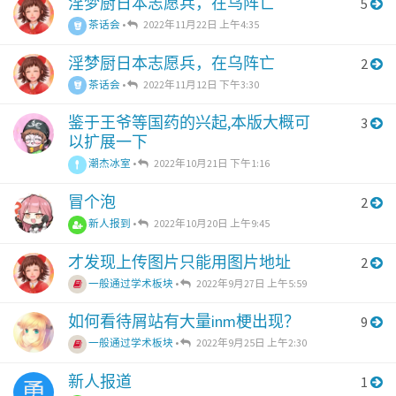
淫梦厨日本志愿兵，在乌阵亡
5
茶话会
•
2022年11月22日 上午4:35
淫梦厨日本志愿兵，在乌阵亡
2
茶话会
•
2022年11月12日 下午3:30
鉴于王爷等国药的兴起,本版大概可
3
以扩展一下
潮杰冰室
•
2022年10月21日 下午1:16
冒个泡
2
新人报到
•
2022年10月20日 上午9:45
才发现上传图片只能用图片地址
2
一般通过学术板块
•
2022年9月27日 上午5:59
如何看待屑站有大量inm梗出现？
9
一般通过学术板块
•
2022年9月25日 上午2:30
新人报道
1
勇