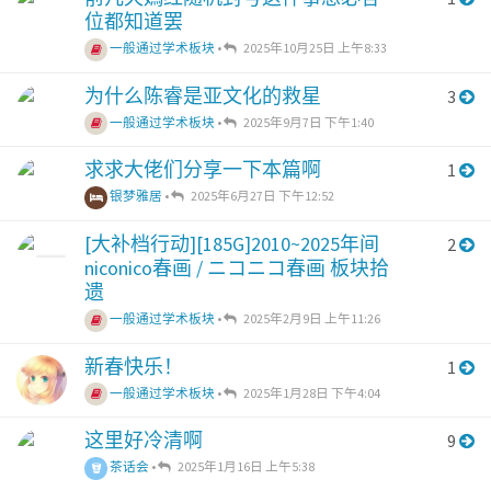
位都知道罢
一般通过学术板块
•
2025年10月25日 上午8:33
为什么陈睿是亚文化的救星
3
一般通过学术板块
•
2025年9月7日 下午1:40
求求大佬们分享一下本篇啊
1
银梦雅居
•
2025年6月27日 下午12:52
[大补档行动][185G]2010~2025年间
2
niconico春画 / ニコニコ春画 板块拾
遗
一般通过学术板块
•
2025年2月9日 上午11:26
新春快乐！
1
一般通过学术板块
•
2025年1月28日 下午4:04
这里好冷清啊
9
茶话会
•
2025年1月16日 上午5:38