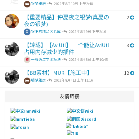
银梦雅居
•
2022年8月10日 上午2:48
【重要精品】仲夏夜之银梦(真夏の
2
夜の银梦)
银吧的精品区仓库
•
2022年8月9日 下午2:16
【转载】【AviUtl】 一个能让AviUtl
3
占用内存减少的插件
一般通过学术板块
•
2022年8月8日 上午10:45
【BB素材】MUR【施工中】
12
银梦雅居
•
2022年8月4日 上午11:16
友情链接