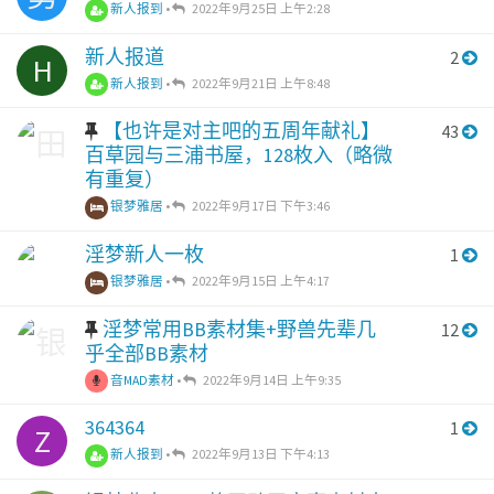
新人报到
•
2022年9月25日 上午2:28
新人报道
2
H
新人报到
•
2022年9月21日 上午8:48
【也许是对主吧的五周年献礼】
43
百草园与三浦书屋，128枚入（略微
有重复）
银梦雅居
•
2022年9月17日 下午3:46
淫梦新人一枚
1
银梦雅居
•
2022年9月15日 上午4:17
淫梦常用BB素材集+野兽先辈几
12
乎全部BB素材
音MAD素材
•
2022年9月14日 上午9:35
364364
1
Z
新人报到
•
2022年9月13日 下午4:13