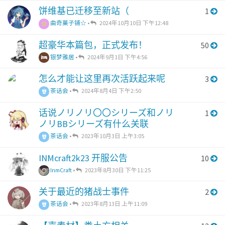
饼维基已迁移至新站（
1
曲奇菓子铺☆
•
2024年10月10日 下午12:48
超豪华本篇包，正式发布！
50
银梦雅居
•
2024年9月1日 下午4:56
怎么才能让这里再次活跃起来呢
3
茶话会
•
2024年8月4日 下午2:50
话说ノリノリ〇〇シリーズ和ノリ
1
ノリBBシリーズ有什么关联
茶话会
•
2023年10月3日 上午3:05
INMcraft2k23 开服公告
10
InmCraft
•
2023年8月30日 下午11:25
关于最近的猪战士事件
2
茶话会
•
2023年8月13日 上午11:09