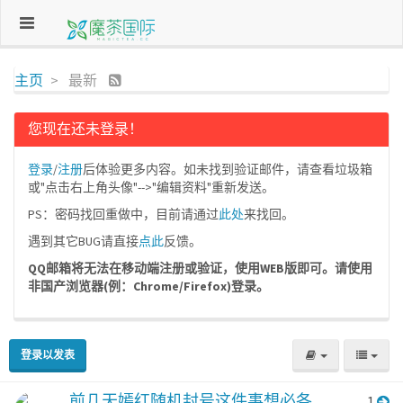
主页
最新
您现在还未登录！
登录
/
注册
后体验更多内容。如未找到验证邮件，请查看垃圾箱
或"点击右上角头像"-->"编辑资料"重新发送。
PS：密码找回重做中，目前请通过
此处
来找回。
遇到其它BUG请直接
点此
反馈。
QQ邮箱将无法在移动端注册或验证，使用WEB版即可。请使用
非国产浏览器(例：Chrome/Firefox)登录。
登录以发表
前几天嫣红随机封号这件事想必各
1