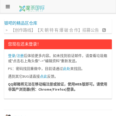
银吧的精品区仓库
【创作路线】【天 朝 特 有 爆 破 合 作】招募公告
您现在还未登录！
登录
/
注册
后体验更多内容。如未找到验证邮件，请查看垃圾箱
或"点击右上角头像"-->"编辑资料"重新发送。
PS：密码找回重做中，目前请通过
此处
来找回。
遇到其它BUG请直接
点此
反馈。
QQ邮箱将无法在移动端注册或验证，使用WEB版即可。请使用
非国产浏览器(例：Chrome/Firefox)登录。