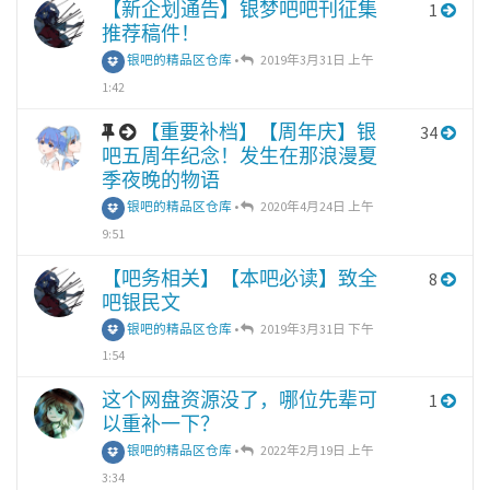
【新企划通告】银梦吧吧刊征集
1
推荐稿件！
银吧的精品区仓库
•
2019年3月31日 上午
1:42
【重要补档】【周年庆】银
34
吧五周年纪念！发生在那浪漫夏
季夜晚的物语
银吧的精品区仓库
•
2020年4月24日 上午
9:51
【吧务相关】【本吧必读】致全
8
吧银民文
银吧的精品区仓库
•
2019年3月31日 下午
1:54
这个网盘资源没了，哪位先辈可
1
以重补一下？
银吧的精品区仓库
•
2022年2月19日 上午
3:34