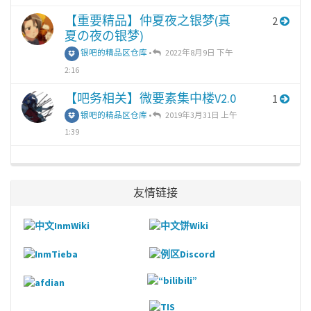
【重要精品】仲夏夜之银梦(真
2
夏の夜の银梦)
银吧的精品区仓库
•
2022年8月9日 下午
2:16
【吧务相关】微要素集中楼V2.0
1
银吧的精品区仓库
•
2019年3月31日 上午
1:39
友情链接