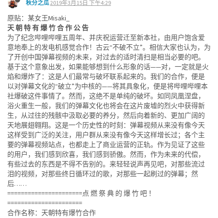
秋分之瓜
2019年3月15日 下午4:29
原贴：某女王Misaki_
天 朝 特 有 爆 竹 合 作 公 告
为了纪念哔哩哔哩五周年、并庆祝运营迁至新本社，由用户饱含爱
意地奉上的发电机感觉合作！古云“不破不立”。相信大家也认为，为
了开创中国弹幕视频的未来，对过去的适时清扫是相当必要的吧。
基于这个意象出发，如果能够想到什么形象的话——对，一定就是火
焰和爆炸了：这是人们最常与破坏联系起来的。我们的合作，便是
以对弹幕文化的“破立”为中核的——将其具象化，便是将哔哩哔哩本
社爆破这件事情了。然而，这绝不是单纯的破坏。如同凤凰涅盘，
浴火重生一般，我们的弹幕文化也将会在这片废墟的烈火中获得新
生，从过往的残骸中汲取必要的养分，然后向着新的、更加广阔的
天地展翅翱翔。这是一个历史性的时刻：弹幕视频从来没有像今天
这样受到广泛的关注，用户群从来没有像今天这样增长过；各个主
要的弹幕视频站点，也都走上了商业运营的正轨。作为见证了这些
的用户，我们感到欣喜，我们感到骄傲。然而，作为未来的代偿，
有些过去的东西是不得不告别的。来轻轻说声再见吧，对那些流过
泪的视频，对那些终日循环过的歌，对那些一起刷过的弹幕；然
后……
======================点 燃 祭 典 的 爆 竹 吧 ！
======================
合作名称：天朝特有爆竹合作