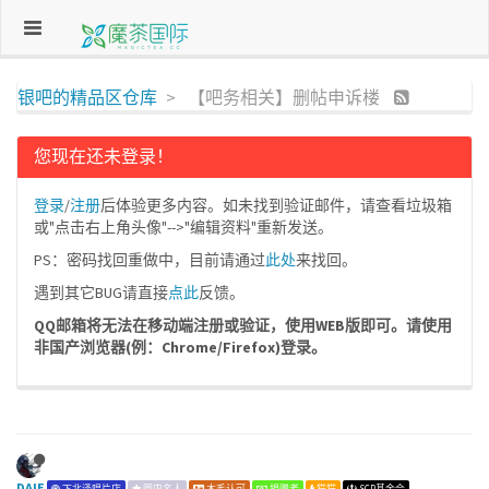
银吧的精品区仓库
【吧务相关】删帖申诉楼
您现在还未登录！
登录
/
注册
后体验更多内容。如未找到验证邮件，请查看垃圾箱
或"点击右上角头像"-->"编辑资料"重新发送。
PS：密码找回重做中，目前请通过
此处
来找回。
遇到其它BUG请直接
点此
反馈。
QQ邮箱将无法在移动端注册或验证，使用WEB版即可。请使用
非国产浏览器(例：Chrome/Firefox)登录。
DAIE
下北泽唱片店
圈内名人
木毛认可
捐赠者
猫猫
SCP基金会