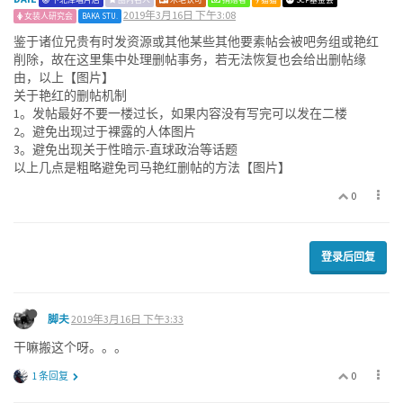
2019年3月16日 下午3:08
女装人研究会
BAKA STU.
鉴于诸位兄贵有时发资源或其他某些其他要素帖会被吧务组或艳红
削除，故在这里集中处理删帖事务，若无法恢复也会给出删帖缘
由，以上【图片】
关于艳红的删帖机制
1。发帖最好不要一楼过长，如果内容没有写完可以发在二楼
2。避免出现过于裸露的人体图片
3。避免出现关于性暗示-直球政治等话题
以上几点是粗略避免司马艳红删帖的方法【图片】
0
登录后回复
脚夫
2019年3月16日 下午3:33
干嘛搬这个呀。。。
0
1 条回复