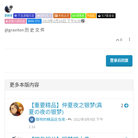
DAIE
下北泽唱片店
圈内名人
木毛认可
捐赠者
猫猫
SCP基金会
2019年3月16日 下午6:38
女装人研究会
BAKA STU.
@graviton 历 史 文 件
0
登录后回复
更多本版内容
【重要精品】仲夏夜之银梦(真
2
夏の夜の银梦)
银吧的精品区仓库
•
2022年8月9日 下午
2:16