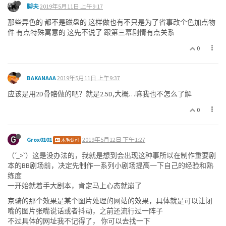
脚夫
2019年5月11日 上午9:17
那些异色的 都不是磁盘的 这样做也有不只是为了省事改个色加点物
件 有点特殊寓意的 这先不说了 跟第三幕剧情有点关系
0
BAKANAAA
2019年5月11日 上午9:37
应该是用2D骨骼做的吧？就是2.5D,大概…嘛我也不怎么了解
0
Grox0101
2019年5月12日 下午1:27
木毛认可
（ˊ_>ˋ）这是没办法的，我就是想到会出现这种事所以在制作重要剧
本的BB剧场前，决定先制作一系列小剧场提高一下自己的经验和熟
练度
一开始就着手大剧本，肯定马上心态就崩了
京骑的那个效果是某个图片处理的网站的效果，具体就是可以让闭
嘴的图片张嘴说话或者抖动，之前还流行过一阵子
不过具体的网址我不记得了， 你可以去找一下