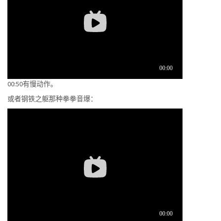
00:50有慢动作。
或者钢铁之躯那种拳拳音爆：