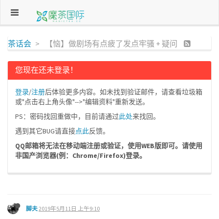
茶话会
【恼】做剧场有点疲了发点牢骚 + 疑问
您现在还未登录！
登录
/
注册
后体验更多内容。如未找到验证邮件，请查看垃圾箱
或"点击右上角头像"-->"编辑资料"重新发送。
PS：密码找回重做中，目前请通过
此处
来找回。
遇到其它BUG请直接
点此
反馈。
QQ邮箱将无法在移动端注册或验证，使用WEB版即可。请使用
非国产浏览器(例：Chrome/Firefox)登录。
脚夫
2019年5月11日 上午9:10