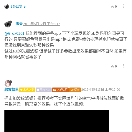
0
1 条回复
脚夫
2019年5月12日 下午3:17
@Grox0101
我能搜到的是些app 下了个玩发现给bb剧场配台词是可
行的 只要配颜色背景导出是mp4格式 色键+裁剪处理掉水印就完事了
但没找到京骑56秒那种效果
试过aul的光栅滤镜 但是试了好多参数出来效果都摇得不自然 如果有
那种网站就省事多了
0
綿雲飴里
2019年5月13日 上午12:00
木毛之星
圈内名人
木毛认可
饼☆
撞击加波纹滤镜？推荐参考下实际爆炸时的空气中机械波球面扩散
导致背景一瞬形变的效果。找了个近似视频：