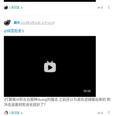
0
1 条回复
脚夫
2019年5月13日 上午12:39
@綿雲飴里
!(
)打算做35秒左右那种duang的撞击 之前还以为波纹滤镜做出来的 把
冲击波素材剪进去就好了？
0
1 条回复