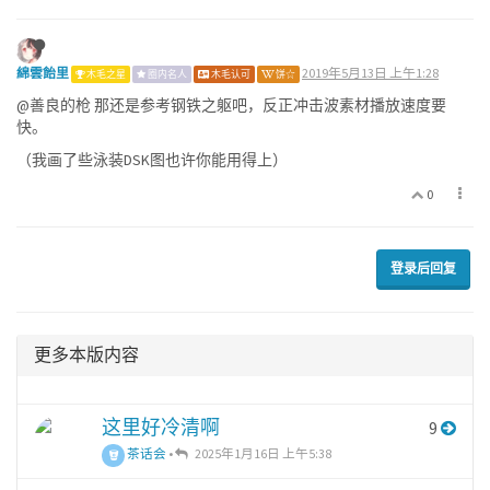
綿雲飴里
2019年5月13日 上午1:28
木毛之星
圈内名人
木毛认可
饼☆
@善良的枪 那还是参考钢铁之躯吧，反正冲击波素材播放速度要
快。
（我画了些泳装DSK图也许你能用得上）
0
登录后回复
更多本版内容
这里好冷清啊
9
茶话会
•
2025年1月16日 上午5:38