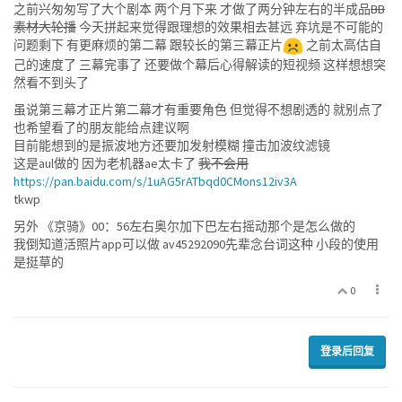
之前兴匆匆写了大个剧本 两个月下来 才做了两分钟左右的半成品
BB
素材大轮播
今天拼起来觉得跟理想的效果相去甚远 弃坑是不可能的
问题剩下 有更麻烦的第二幕 跟较长的第三幕正片
之前太高估自
己的速度了 三幕完事了 还要做个幕后心得解读的短视频 这样想想突
然看不到头了
虽说第三幕才正片第二幕才有重要角色 但觉得不想剧透的 就别点了
也希望看了的朋友能给点建议啊
目前能想到的是振波地方还要加发射模糊 撞击加波纹滤镜
这是aul做的 因为老机器ae太卡了
我不会用
https://pan.baidu.com/s/1uAG5rATbqd0CMons12iv3A
tkwp
另外 《京骑》00：56左右奥尔加下巴左右摇动那个是怎么做的
我倒知道活照片app可以做 av45292090先辈念台词这种 小段的使用
是挺草的
0
登录后回复