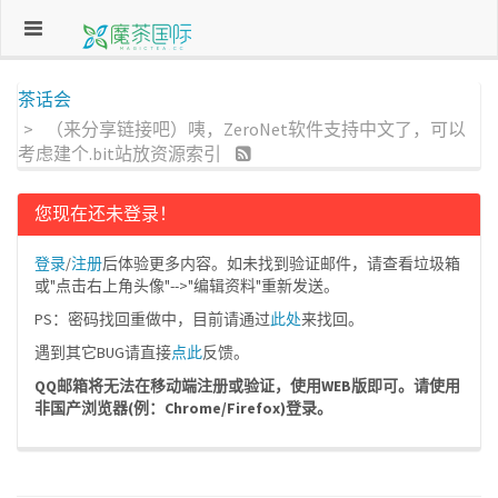
茶话会
（来分享链接吧）咦，ZeroNet软件支持中文了，可以
考虑建个.bit站放资源索引
您现在还未登录！
登录
/
注册
后体验更多内容。如未找到验证邮件，请查看垃圾箱
或"点击右上角头像"-->"编辑资料"重新发送。
PS：密码找回重做中，目前请通过
此处
来找回。
遇到其它BUG请直接
点此
反馈。
QQ邮箱将无法在移动端注册或验证，使用WEB版即可。请使用
非国产浏览器(例：Chrome/Firefox)登录。