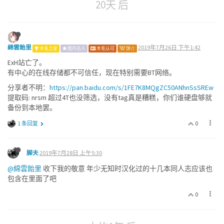
20天 后
綿雲飴里
2019年7月26日 下午1:42
木毛之星
圈内名人
木毛认可
饼☆
ExH站亡了。
有中心的在线存储都不可信任，现在特别需要BT网络。
分享者不明：
https://pan.baidu.com/s/1FE7K8MQgZC50ANhnSsSREw
提取码: nrsm 超过4T也没筛选，没有tag真是糟糕，你们谁硬盘够就
备份到本地罢。
0
1 条回复
脚夫
2019年7月28日 上午5:30
@綿雲飴里
收下我的敬意 年少无知时汉化过的十几本同人志应该也
包含在里面了吧
0