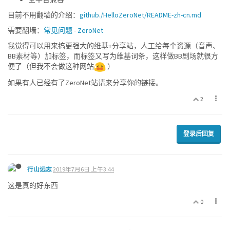
目前不用翻墙的介绍：
github./HelloZeroNet/README-zh-cn.md
需要翻墙：
常见问题 - ZeroNet
我觉得可以用来搞更强大的维基+分享站，人工给每个资源（音声、
BB素材等）加标签，而标签又写为维基词条，这样做BB剧场就很方
便了（但我不会做这种网站
）
如果有人已经有了ZeroNet站请来分享你的链接。
2
登录后回复
行山远志
2019年7月6日 上午3:44
这是真的好东西
0