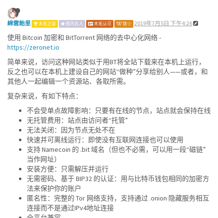
綿雲飴里
2019年7月5日 下午4:26
木毛之星
圈内名人
木毛认可
饼☆
使用 Bitcoin 加密和 BitTorrent 网络的去中心化网络 -
https://zeronet.io
简单来说，访问这种网站类似于用BT将全站下载来在本机上运行，
反之也可以在本机上建设自己的网站“做种”分享给别人——或者，和
其他人一起编辑一个资源站、各取所需。
复杂来说，有如下特点：
不会受单点故障影响：只要有在线的节点，站点就会保持在线
无托管费用：站点由访问者“托管”
无法关闭：因为节点无处不在
快速并可离线运行：即使没有互联网连接也可以使用
支持 Namecoin 的 .bit 域名（但也不必需，可以用一段“磁链”
当作网址）
安装方便：只需解压并运行
无需密码、基于 BIP32 的认证：用与比特币钱包相同的加密方
法来保护你的账户
匿名性：完整的 Tor 网络支持，支持通过 .onion 隐藏服务相互
连接而不是通过IPv4地址连接
全平台兼容