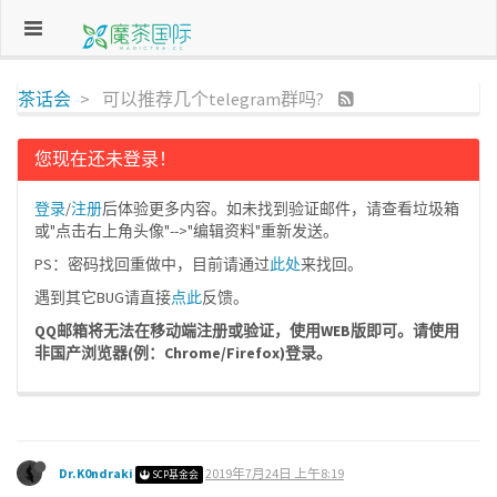
茶话会
可以推荐几个telegram群吗?
您现在还未登录！
登录
/
注册
后体验更多内容。如未找到验证邮件，请查看垃圾箱
或"点击右上角头像"-->"编辑资料"重新发送。
PS：密码找回重做中，目前请通过
此处
来找回。
遇到其它BUG请直接
点此
反馈。
QQ邮箱将无法在移动端注册或验证，使用WEB版即可。请使用
非国产浏览器(例：Chrome/Firefox)登录。
Dr.K0ndraki
2019年7月24日 上午8:19
SCP基金会