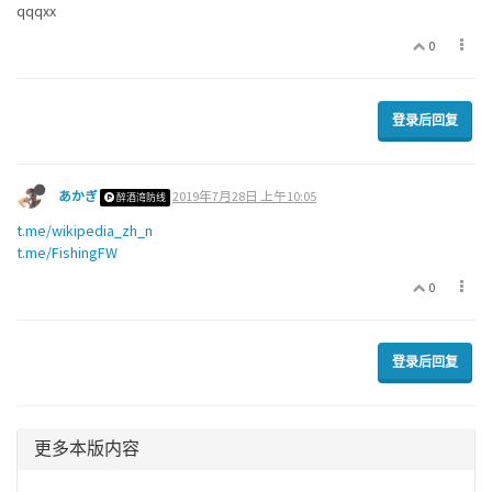
qqqxx
0
登录后回复
あかぎ
2019年7月28日 上午10:05
醉酒湾防线
t.me/wikipedia_zh_n
t.me/FishingFW
0
登录后回复
更多本版内容