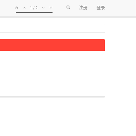
1 / 2
注册
登录