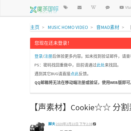
Vt
主页
MUSIC HOMO VIDEO
音MAD素材
您现在还未登录！
登录
/
注册
后体验更多内容。如未找到验证邮件，请查看垃
PS：密码找回重做中，目前请通过
此处
来找回。
遇到其它BUG请直接
点此
反馈。
QQ邮箱将无法在移动端注册或验证，使用WEB版即可。请使
【声素材】Cookie☆☆ 分
脚夫
2020年2月22日 下午2:38