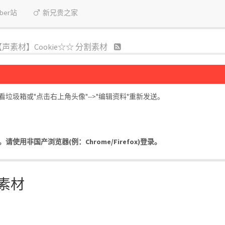
uber站
新兄贵之家
【声素材】Cookie☆☆ 分割素材
圾箱或"点击右上角头像"-->"编辑资料"重新发送。
用非国产浏览器(例：Chrome/Firefox)登录。
割素材