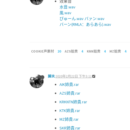
效果音
水音.wav
風.wav
ぴゅーん.wav
バァン.wav
バーン(RMLA：あらあら).wav
COOKIE声素材
20
AZS姐贵
4
KNN姐贵
4
MZ姐贵
4
脚夫
2020年2月22日 下午3:11
AIK姉貴.rar
AZS姉貴.rar
KRKNTN姉貴.rar
KTK姉貴.rar
MZ姉貴.rar
SKR姉貴.rar