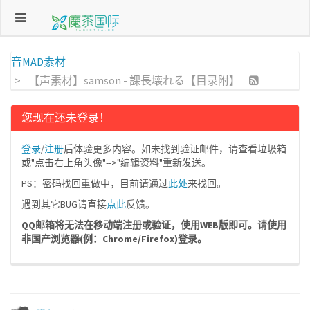
音MAD素材
【声素材】samson - 課長壊れる【目录附】
您现在还未登录！
登录
/
注册
后体验更多内容。如未找到验证邮件，请查看垃圾箱
或"点击右上角头像"-->"编辑资料"重新发送。
PS：密码找回重做中，目前请通过
此处
来找回。
遇到其它BUG请直接
点此
反馈。
QQ邮箱将无法在移动端注册或验证，使用WEB版即可。请使用
非国产浏览器(例：Chrome/Firefox)登录。