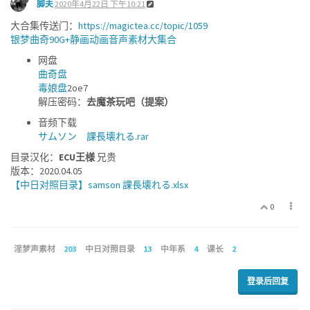
脚夫
2020年4月22日 下午10:21
大合集传送门：
https://magictea.cc/topic/1059
银梦曲奇90G+静画动画音声素材大集合
网盘
曲奇盘
毒娘盘
2oe7
解压密码：
去魔茶玩吧（提案）
音频下载
サムソン 課長壊れる.rar
目录汉化：
ECU王様
兄贵
版本：2020.04.05
【中日对照目录】samson 課長壊れる.xlsx
0
淫梦声素材
203
中日对照目录
13
中年系
4
课长
2
登录后回复