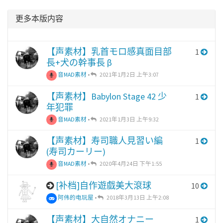
更多本版内容
【声素材】乳首モロ感真面目部
1
長+犬の幹事長 β
音MAD素材
•
2021年1月2日 上午3:07
【声素材】Babylon Stage 42 少
1
年犯罪
音MAD素材
•
2021年1月3日 上午9:32
【声素材】寿司職人見習い編
1
(寿司カーリー)
音MAD素材
•
2020年4月24日 下午1:55
[补档]自作遊戲美大滾球
10
阿伟的电玩屋
•
2018年3月13日 上午2:08
【声素材】大自然オナニー
1