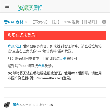
音MAD素材
【声素材】【饼】SNNN姐贵【目录附】
您现在还未登录！
登录
/
注册
后体验更多内容。如未找到验证邮件，请查看垃圾箱
或"点击右上角头像"-->"编辑资料"重新发送。
PS：密码找回重做中，目前请通过
此处
来找回。
遇到其它BUG请直接
点此
反馈。
QQ邮箱将无法在移动端注册或验证，使用WEB版即可。请使用
非国产浏览器(例：Chrome/Firefox)登录。
脚夫
2020年4月23日 上午4:40