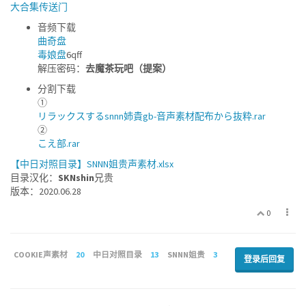
大合集传送门
音频下载
曲奇盘
毒娘盘
6qff
解压密码：
去魔茶玩吧（提案）
分割下载
①
リラックスするsnnn姉貴gb-音声素材配布から抜粋.rar
②
こえ部.rar
【中日对照目录】SNNN姐贵声素材.xlsx
目录汉化：
SKNshin
兄贵
版本：2020.06.28
0
COOKIE声素材
20
中日对照目录
13
SNNN姐贵
3
登录后回复