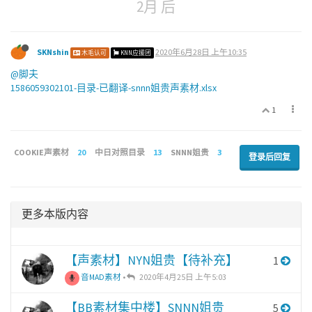
2月 后
SKNshin
2020年6月28日 上午10:35
木毛认可
KNN应援团
@脚夫
1586059302101-目录-已翻译-snnn姐贵声素材.xlsx
1
COOKIE声素材
20
中日对照目录
13
SNNN姐贵
3
登录后回复
更多本版内容
【声素材】NYN姐贵【待补充】
1
音MAD素材
•
2020年4月25日 上午5:03
【BB素材集中楼】SNNN姐贵
5