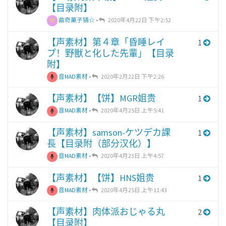
【目录附】
曲奇菓子铺☆
•
2020年4月22日 下午2:52
【声素材】第４章「昏睡レイ
1
プ！野獣と化した先輩」【目录
附】
音MAD素材
•
2020年2月22日 下午2:26
【声素材】【饼】MGR姐贵
1
音MAD素材
•
2020年4月25日 上午5:41
【声素材】samson-ケツデカ課
1
長【目录附（部分汉化）】
音MAD素材
•
2020年4月23日 上午4:57
【声素材】【饼】HNS姐贵
1
音MAD素材
•
2020年4月25日 上午11:43
【声素材】肉体派おじゃる丸
2
【目录附】