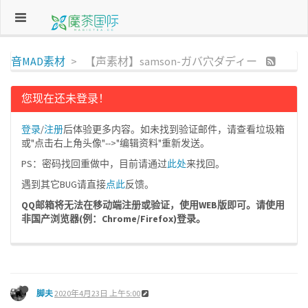
音MAD素材
【声素材】samson-ガバ穴ダディー
您现在还未登录！
登录
/
注册
后体验更多内容。如未找到验证邮件，请查看垃圾箱
或"点击右上角头像"-->"编辑资料"重新发送。
PS：密码找回重做中，目前请通过
此处
来找回。
遇到其它BUG请直接
点此
反馈。
QQ邮箱将无法在移动端注册或验证，使用WEB版即可。请使用
非国产浏览器(例：Chrome/Firefox)登录。
脚夫
2020年4月23日 上午5:00