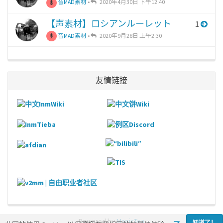
音MAD素材
•
2020年4月30日 下午12:40
【声素材】ロシアンルーレット
1
音MAD素材
•
2020年9月28日 上午2:30
友情链接
Powered by
MagicTea
知道了！