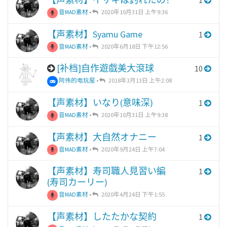
1
音MAD素材
•
2020年10月31日 上午9:36
【声素材】Syamu Game
1
音MAD素材
•
2020年6月18日 下午12:56
[补档]自作遊戲美大滾球
10
阿伟的电玩屋
•
2018年3月13日 上午2:08
【声素材】いなり(意味深)
1
音MAD素材
•
2020年10月31日 上午9:38
【声素材】大自然オナニー
1
音MAD素材
•
2020年9月24日 上午7:04
【声素材】寿司職人見習い編
1
(寿司カーリー)
音MAD素材
•
2020年4月24日 下午1:55
【声素材】したたかな契約
1