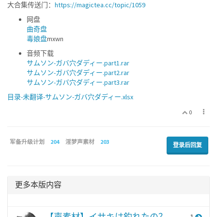
大合集传送门：
https://magictea.cc/topic/1059
网盘
曲奇盘
毒娘盘
mxwn
音频下载
サムソン-ガバ穴ダディー.part1.rar
サムソン-ガバ穴ダディー.part2.rar
サムソン-ガバ穴ダディー.part3.rar
目录-未翻译-サムソン-ガバ穴ダディー.xlsx
0
军备升级计划
204
淫梦声素材
203
登录后回复
更多本版内容
【声素材】イサキは釣れたの？