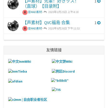
【声素材】先輩！好きッス！
1
（直球）【目录附】
音MAD素材
•
2020年2月25日 上午4:18
【声素材】QVC福島 合集
1
音MAD素材
•
2020年6月26日 下午11:32
友情链接