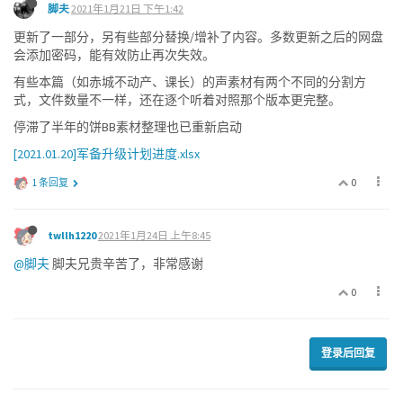
脚夫
2021年1月21日 下午1:42
更新了一部分，另有些部分替换/增补了内容。多数更新之后的网盘
会添加密码，能有效防止再次失效。
有些本篇（如赤城不动产、课长）的声素材有两个不同的分割方
式，文件数量不一样，还在逐个听着对照那个版本更完整。
停滞了半年的饼BB素材整理也已重新启动
[2021.01.20]军备升级计划进度.xlsx
0
1 条回复
twllh1220
2021年1月24日 上午8:45
@脚夫
脚夫兄贵辛苦了，非常感谢
0
登录后回复