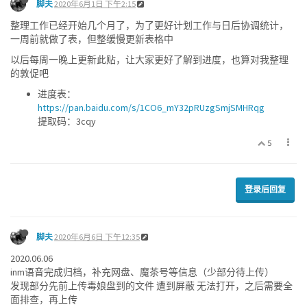
脚夫
2020年6月1日 下午2:15
整理工作已经开始几个月了，为了更好计划工作与日后协调统计，
一周前就做了表，但整缓慢更新表格中
以后每周一晚上更新此贴，让大家更好了解到进度，也算对我整理
的敦促吧
进度表：
https://pan.baidu.com/s/1CO6_mY32pRUzgSmjSMHRqg
提取码：3cqy
5
登录后回复
脚夫
2020年6月6日 下午12:35
2020.06.06
inm语音完成归档，补充网盘、魔茶号等信息（少部分待上传）
发现部分先前上传毒娘盘到的文件 遭到屏蔽 无法打开，之后需要全
面排查，再上传