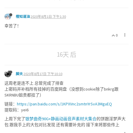
橙知道油
2020年8月1日 下午1:30
幸苦了！
0
16天 后
脚夫
2020年8月17日 下午10:10
这周老是连不上 总管完成了排查
上密码并补档所有挂掉的百度网盘（没想到cookie除了bnkrg跟
SKRNBU姐贵都挂了）
链接：
https://pan.baidu.com/s/1KPXVnc2smtnYrSvA3MguEQ
提取码：yei6
上周下完了
银梦曲奇90G+静画动画音声素材大集合
的饼跟淫梦声大
包 跟我手上的大包对比发现 还有需要补充的 接下来将那些传上