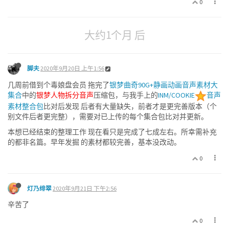
0
大约1个月 后
脚夫
2020年9月20日 上午1:56
几周前借到个毒娘盘会员 拖完了
银梦曲奇90G+静画动画音声素材大
集合
中的
银梦人物拆分音声
压缩包，与我手上的
INM/COOKIE
音声
素材整合包
比对后发现 后者有大量缺失，前者才是更完善版本（个
别文件后者更完整），需要对已上传的每个集合包比对并更新。
本想已经结束的整理工作 现在看只是完成了七成左右。所幸需补充
的都非名篇。早年发掘 的素材都较完善，基本没改动。
0
灯乃绯翠
2020年9月21日 下午2:56
辛苦了
0