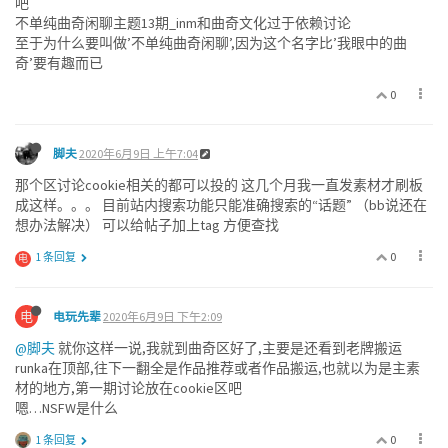
吧
不单纯曲奇闲聊主题13期_inm和曲奇文化过于依赖讨论
至于为什么要叫做’不单纯曲奇闲聊’,因为这个名字比’我眼中的曲
奇’要有趣而已
0
脚夫
2020年6月9日 上午7:04
那个区讨论cookie相关的都可以投的 这几个月我一直发素材才刷板
成这样。。。 目前站内搜索功能只能准确搜索的“话题” （bb说还在
想办法解决） 可以给帖子加上tag 方便查找
0
1 条回复
电
电
电玩先辈
2020年6月9日 下午2:09
@脚夫
就你这样一说,我就到曲奇区好了,主要是还看到老牌搬运
runka在顶部,往下一翻全是作品推荐或者作品搬运,也就以为是主素
材的地方,第一期讨论放在cookie区吧
嗯…NSFW是什么
0
1 条回复