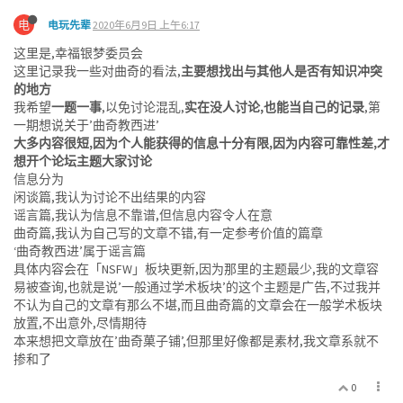
电
电玩先辈
2020年6月9日 上午6:17
这里是,幸福银梦委员会
这里记录我一些对曲奇的看法,
主要想找出与其他人是否有知识冲突
的地方
我希望
一题一事
,以免讨论混乱,
实在没人讨论,也能当自己的记录
,第
一期想说关于’曲奇教西进’
大多内容很短,因为个人能获得的信息十分有限,因为内容可靠性差,才
想开个论坛主题大家讨论
信息分为
闲谈篇,我认为讨论不出结果的内容
谣言篇,我认为信息不靠谱,但信息内容令人在意
曲奇篇,我认为自己写的文章不错,有一定参考价值的篇章
‘曲奇教西进’属于谣言篇
具体内容会在「NSFW」板块更新,因为那里的主题最少,我的文章容
易被查询,也就是说’一般通过学术板块’的这个主题是广告,不过我并
不认为自己的文章有那么不堪,而且曲奇篇的文章会在一般学术板块
放置,不出意外,尽情期待
本来想把文章放在’曲奇菓子铺’,但那里好像都是素材,我文章系就不
掺和了
0