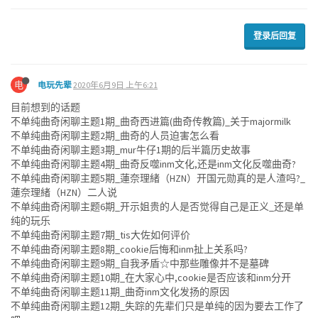
登录后回复
电
电玩先辈
2020年6月9日 上午6:21
目前想到的话题
不单纯曲奇闲聊主题1期_曲奇西进篇(曲奇传教篇)_关于majormilk
不单纯曲奇闲聊主题2期_曲奇的人员迫害怎么看
不单纯曲奇闲聊主题3期_mur牛仔1期的后半篇历史故事
不单纯曲奇闲聊主题4期_曲奇反噬inm文化,还是inm文化反噬曲奇?
不单纯曲奇闲聊主题5期_蓮奈理緒（HZN）开国元勋真的是人渣吗?_
蓮奈理緒（HZN）二人说
不单纯曲奇闲聊主题6期_开示姐贵的人是否觉得自己是正义_还是单
纯的玩乐
不单纯曲奇闲聊主题7期_tis大佐如何评价
不单纯曲奇闲聊主题8期_cookie后悔和inm扯上关系吗?
不单纯曲奇闲聊主题9期_自我矛盾☆中那些雕像并不是墓碑
不单纯曲奇闲聊主题10期_在大家心中,cookie是否应该和inm分开
不单纯曲奇闲聊主题11期_曲奇inm文化发扬的原因
不单纯曲奇闲聊主题12期_失踪的先辈们只是单纯的因为要去工作了