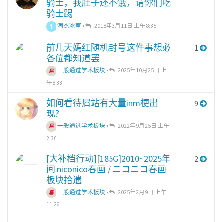
骑士，我肚子还不饿，请你们吃
骑士踢
潮杰冰室
•
2018年3月11日 上午8:35
前几天嫣红随机封号这件事想必
1
各位都知道罢
一般通过学术板块
•
2025年10月25日 上
午8:33
如何看待屑站有大量inm梗出
9
现？
一般通过学术板块
•
2022年9月25日 上午
2:30
[大补档行动][185G]2010~2025年
2
间 niconico春画 / ニコニコ春画
板块拾遗
一般通过学术板块
•
2025年2月9日 上午
11:26