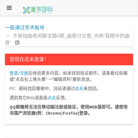
一般通过学术板块
不单纯曲奇闲聊主题0期_曲奇讨论章_也称'我眼中的曲
奇'
您现在还未登录！
登录
/
注册
后体验更多内容。如未找到验证邮件，请查看垃圾箱
或"点击右上角头像"-->"编辑资料"重新发送。
PS：密码找回重做中，目前请通过
此处
来找回。
遇到其它BUG请直接
点此
反馈。
QQ邮箱将无法在移动端注册或验证，使用WEB版即可。请使用
非国产浏览器(例：Chrome/Firefox)登录。