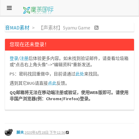
音MAD素材
【声素材】Syamu Game
您现在还未登录！
登录
/
注册
后体验更多内容。如未找到验证邮件，请查看垃圾箱
或"点击右上角头像"-->"编辑资料"重新发送。
PS：密码找回重做中，目前请通过
此处
来找回。
遇到其它BUG请直接
点此
反馈。
QQ邮箱将无法在移动端注册或验证，使用WEB版即可。请使用
非国产浏览器(例：Chrome/Firefox)登录。
脚夫
2020年6月18日 下午12:56