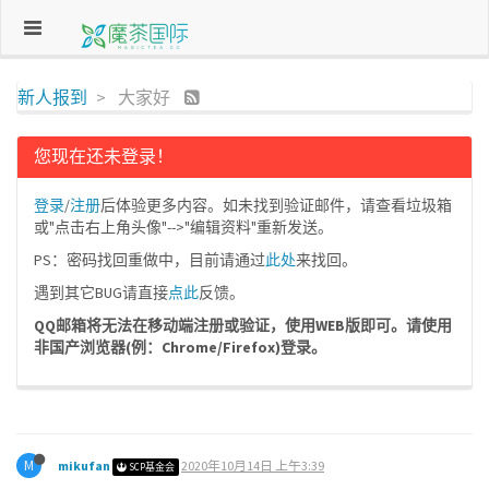
新人报到
大家好
您现在还未登录！
登录
/
注册
后体验更多内容。如未找到验证邮件，请查看垃圾箱
或"点击右上角头像"-->"编辑资料"重新发送。
PS：密码找回重做中，目前请通过
此处
来找回。
遇到其它BUG请直接
点此
反馈。
QQ邮箱将无法在移动端注册或验证，使用WEB版即可。请使用
非国产浏览器(例：Chrome/Firefox)登录。
M
mikufan
2020年10月14日 上午3:39
SCP基金会