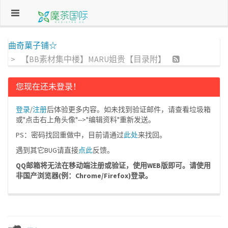
曲奇菓子铺☆
【BB素材集中楼】MARU姐贵【目录附】
您现在还未登录！
登录
/
注册
后体验更多内容。如未找到验证邮件，请查看垃圾箱
或"点击右上角头像"-->"编辑资料"重新发送。
PS：密码找回重做中，目前请通过
此处
来找回。
遇到其它BUG请直接
点此
反馈。
QQ邮箱将无法在移动端注册或验证，使用WEB版即可。请使用
非国产浏览器(例：Chrome/Firefox)登录。