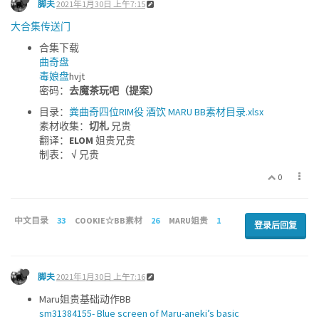
脚夫
2021年1月30日 上午7:15
大合集传送门
合集下载
曲奇盘
毒娘盘
hvjt
密码：
去魔茶玩吧（提案）
目录：
粪曲奇四位RIM役 酒饮 MARU BB素材目录.xlsx
素材收集：
切札
兄贵
翻译：
ELOM
姐贵兄贵
制表：
√
兄贵
0
中文目录
33
COOKIE☆BB素材
26
MARU姐贵
1
登录后回复
脚夫
2021年1月30日 上午7:16
Maru姐贵基础动作BB
sm31384155- Blue screen of Maru-aneki’s basic