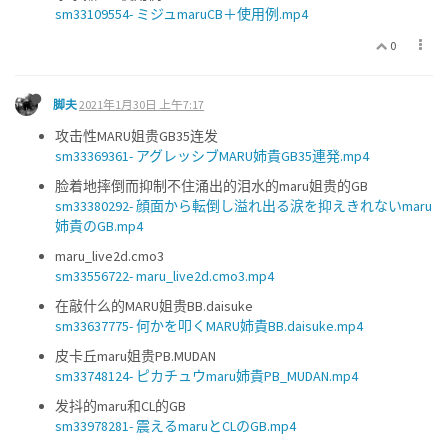
sm33109554- ミジュmaruCB＋使用例.mp4
0
脚夫
2021年1月30日 上午7:17
攻击性MARU姐贵GB35连发
sm33369361- アグレッシブMARU姉貴GB35連発.mp4
脸着地摔倒而抑制不住涌出的泪水的maru姐贵的GB
sm33380292- 顔面から転倒し溢れ出る涙を抑えきれないmaru
姉貴のGB.mp4
maru_live2d.cmo3
sm33556722- maru_live2d.cmo3.mp4
在敲什么的MARU姐贵BB.daisuke
sm33637775- 何かを叩くMARU姉貴BB.daisuke.mp4
皮卡丘maru姐贵PB.MUDAN
sm33748124- ピカチュウmaru姉貴PB_MUDAN.mp4
发抖的maru和CL的GB
sm33978281- 震えるmaruとCLのGB.mp4