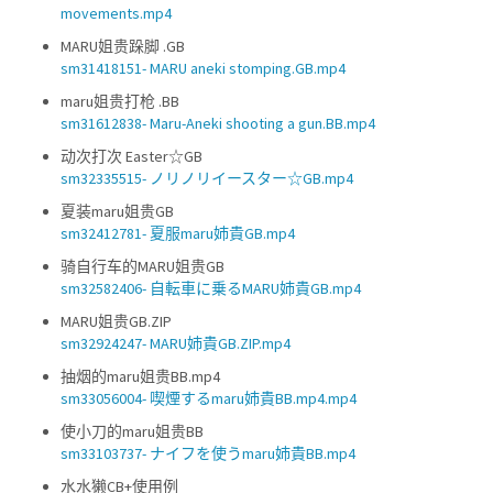
movements.mp4
MARU姐贵跺脚 .GB
sm31418151- MARU aneki stomping.GB.mp4
maru姐贵打枪 .BB
sm31612838- Maru-Aneki shooting a gun.BB.mp4
动次打次 Easter☆GB
sm32335515- ノリノリイースター☆GB.mp4
夏装maru姐贵GB
sm32412781- 夏服maru姉貴GB.mp4
骑自行车的MARU姐贵GB
sm32582406- 自転車に乗るMARU姉貴GB.mp4
MARU姐贵GB.ZIP
sm32924247- MARU姉貴GB.ZIP.mp4
抽烟的maru姐贵BB.mp4
sm33056004- 喫煙するmaru姉貴BB.mp4.mp4
使小刀的maru姐贵BB
sm33103737- ナイフを使うmaru姉貴BB.mp4
水水獭CB+使用例