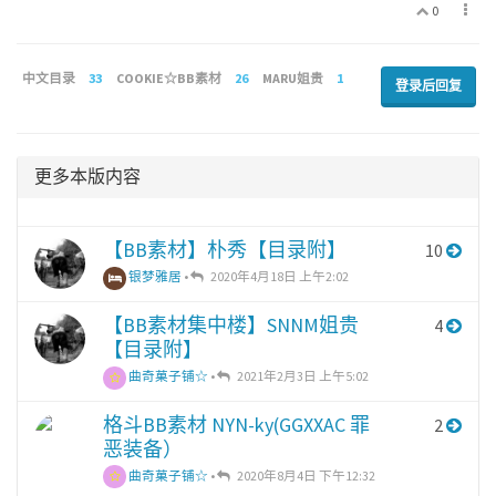
0
中文目录
33
COOKIE☆BB素材
26
MARU姐贵
1
登录后回复
更多本版内容
【BB素材】朴秀【目录附】
10
银梦雅居
•
2020年4月18日 上午2:02
【BB素材集中楼】SNNM姐贵
4
【目录附】
曲奇菓子铺☆
•
2021年2月3日 上午5:02
格斗BB素材 NYN-ky(GGXXAC 罪
2
恶装备）
曲奇菓子铺☆
•
2020年8月4日 下午12:32