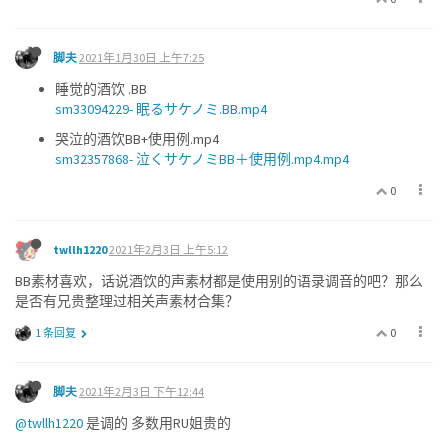
脚夫
2021年1月30日 上午7:25
睡觉的酒饮 .BB
sm33094229- 眠るサケノミ.BB.mp4
哭泣的酒饮BB+使用例.mp4
sm32357868- 泣くサケノミBB＋使用例.mp4.mp4
0
twllh1220
2021年2月3日 上午5:12
BB素材喜欢，话说酒饮的声素材都是使用别的语录调音的吧？那么
是否有兄贵整理过相关声素材合集？
0
1 条回复
脚夫
2021年2月3日 下午12:44
@twllh1220
是调的 多数用RU姐贵的