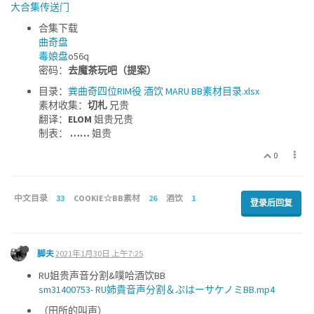
大合集传送门
合集下载
曲奇盘
毒娘盘
o56q
密码：
去魔茶玩吧（提案）
目录：
粪曲奇四位RIM役 酒饮 MARU BB素材目录.xlsx
素材收集：
切札
兄贵
翻译：
ELOM
姐贵兄贵
制表：
……
姐贵
0
中文目录
33
COOKIE☆BB素材
26
酒饮
1
登录后回复
脚夫
2021年1月30日 上午7:25
RU姐贵声音分割&噗哈酒饮BB
sm31400753- RU姉貴音声分割＆ぷはーサケノミBB.mp4
（田所的叫声）