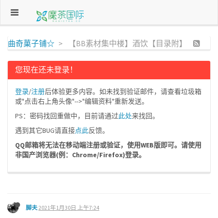
曲奇菓子铺☆
【BB素材集中楼】酒饮【目录附】
您现在还未登录！
登录
/
注册
后体验更多内容。如未找到验证邮件，请查看垃圾箱
或"点击右上角头像"-->"编辑资料"重新发送。
PS：密码找回重做中，目前请通过
此处
来找回。
遇到其它BUG请直接
点此
反馈。
QQ邮箱将无法在移动端注册或验证，使用WEB版即可。请使用
非国产浏览器(例：Chrome/Firefox)登录。
脚夫
2021年1月30日 上午7:24