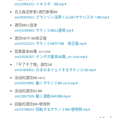
sm32992322- イキスギ BB.mp4
古兰森淫梦君+酒巴斯塔BB
sm30355022- グランゾン淫夢くんGB+サケバスターBB.mp4
酒饮BB11连发
sm33243863- サケノミBB11連発.mp4
酒饮KBTIT BB修正版
sm31523153- サケノミKBTIT BB 修正版.mp4
现督基本BB集 .so cute
sm33038207- チンポガ基本BB集_so cute.mp4
「干了干了嘿」酒饮GB
sm33458801- のまのまイェイするサケノミGB.mp4
活动的酒饮BB.ver2
sm33019992- 動くサケノミBB.ver2.mp4
活动的酒饮RU BB
sm23887929- 動く酒飲みRUBB.mp4
回旋的酒饮BB+使用例
sm33746833- 回転するサケノミBB+使用例.mp4
0