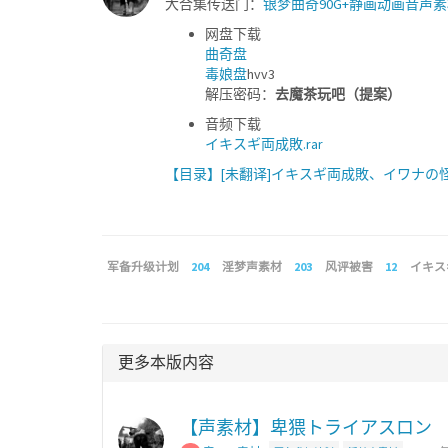
大合集传送门：
银梦曲奇90G+静画动画音声
网盘下载
曲奇盘
毒娘盘
hvv3
解压密码：
去魔茶玩吧（提案）
音频下载
イキスギ両成敗.rar
【目录】[未翻译]イキスギ両成敗、イワナの怪、
军备升级计划
204
淫梦声素材
203
风评被害
12
イキス
更多本版内容
【声素材】卑猥トライアスロン