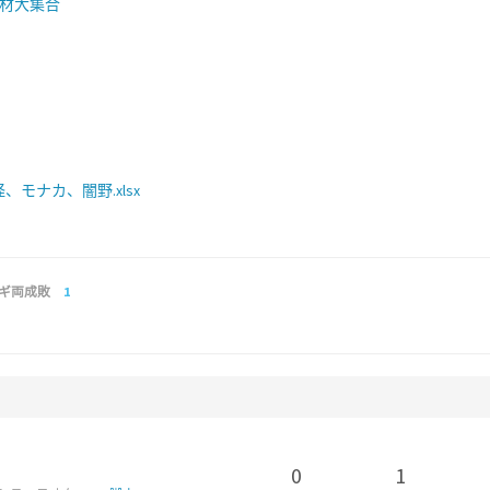
素材大集合
モナカ、闇野.xlsx
ギ両成敗
1
0
1