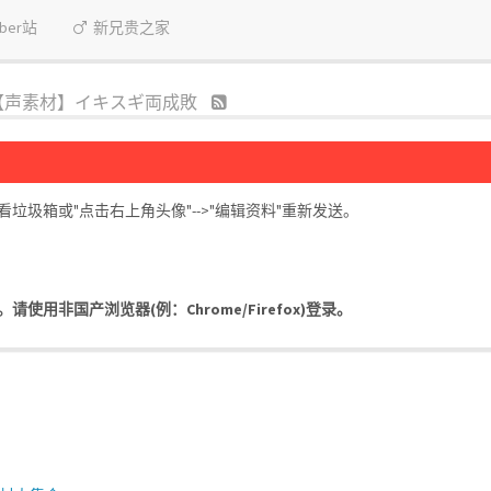
uber站
新兄贵之家
【声素材】イキスギ両成敗
圾箱或"点击右上角头像"-->"编辑资料"重新发送。
用非国产浏览器(例：Chrome/Firefox)登录。