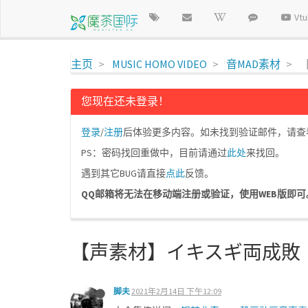
Vt
主页
MUSIC HOMO VIDEO
音MAD素材
您现在还未登录！
登录
/
注册
后体验更多内容。如未找到验证邮件，请查看垃
PS：密码找回重做中，目前请通过
此处
来找回。
遇到其它BUG请直接
点此
反馈。
QQ邮箱将无法在移动端注册或验证，使用WEB版即可。请使
【声素材】イキスギ両成敗
脚夫
2021年2月14日 下午12:09