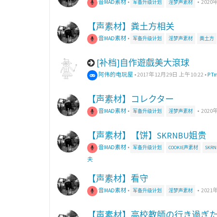
音MAD素材
•
•
2020
军备升级计划
淫梦声素材
【声素材】粪土方相关
音MAD素材
•
军备升级计划
淫梦声素材
粪土方
[补档]自作遊戲美大滾球
阿伟的电玩屋
•
2017年12月29日 上午10:22
•
PT
【声素材】コレクター
音MAD素材
•
•
2020
军备升级计划
淫梦声素材
【声素材】【饼】SKRNBU姐贵
音MAD素材
•
军备升级计划
COOKIE声素材
SKR
夫
【声素材】看守
音MAD素材
•
•
2021
军备升级计划
淫梦声素材
【声素材】高校教師の行き過ぎ