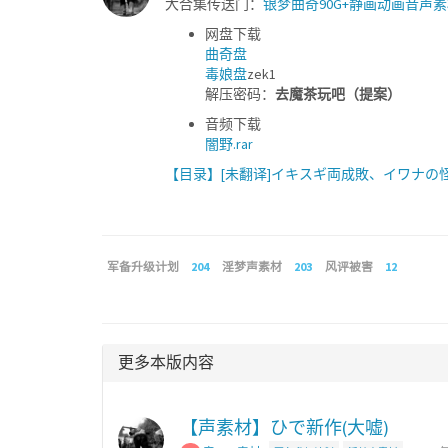
大合集传送门：
银梦曲奇90G+静画动画音声
网盘下载
曲奇盘
毒娘盘
zek1
解压密码：
去魔茶玩吧（提案）
音频下载
闇野.rar
【目录】[未翻译]イキスギ両成敗、イワナの怪、
军备升级计划
204
淫梦声素材
203
风评被害
12
更多本版内容
【声素材】ひで新作(大嘘)