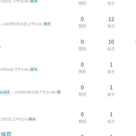
年5月3日 下午12:38
•
脚夫
赞同
帖子
0
12
•
2020年2月24日 上午6:10
•
脚夫
赞同
帖子
0
10
m
赞同
帖子
0
1
年4月30日 下午1:06
•
脚夫
赞同
帖子
0
1
•
2020年4月25日 下午12:48
•
脚
NBU姐贵
赞同
帖子
0
1
年1月3日 上午9:25
•
脚夫
赞同
帖子
た体罰