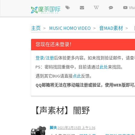
Vt
主页
MUSIC HOMO VIDEO
音MAD素材
您现在还未登录！
登录
/
注册
后体验更多内容。如未找到验证邮件，请查看垃
PS：密码找回重做中，目前请通过
此处
来找回。
遇到其它BUG请直接
点此
反馈。
QQ邮箱将无法在移动端注册或验证，使用WEB版即可。请使
【声素材】闇野
脚夫
2021年2月15日 上午1:36