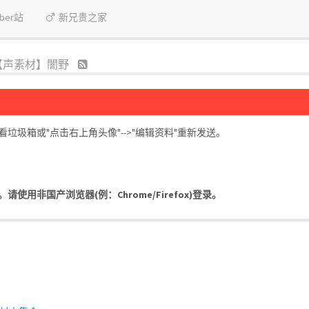
uber站
新兄贵之家
【声素材】闇野
圾箱或"点击右上角头像"-->"编辑资料"重新发送。
用非国产浏览器(例：Chrome/Firefox)登录。