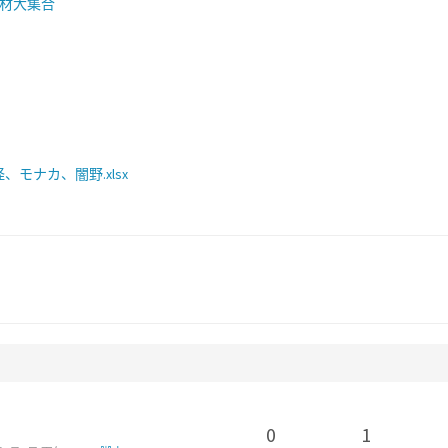
素材大集合
モナカ、闇野.xlsx
0
1