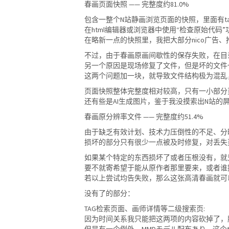
春画页面快照 —— 完整度约81.0%
包含一整个N站静画浏览页面的快照，里面有t
在html编辑器或浏览器中使用“检查原始代码”
在略新一点的快照里，我把大部分nico广告
不过，由于春画原画间歇性的保存失败，在目录
另一个原因是现场修复了文件，但是坏的文件
这两个问题加一块，就导致文件结构极为混乱
页面快照整体完整度相对较高，只有一小部分
还有些是AI生成图片，鉴于我没摸索出N站的
春画原分辨率文件 —— 完整度约51.4%
由于缺乏有效计划、技术力压倒性的不足、分
损坏的部分只有很少一点被及时修复，对丢失
如果某个特定的东西损坏了或者压根没有，就只
要不就寄希望于能从原作者那里要来，或者谁
若以上尝试均告失败，那么这张高清春画就可
没有了的部分：
TAG检索页面、画师详情等二级搜索页:
因为时间关系我只能把这两项的内容砍掉了，
但是有一个例外，MMDモデル配布あり，这个