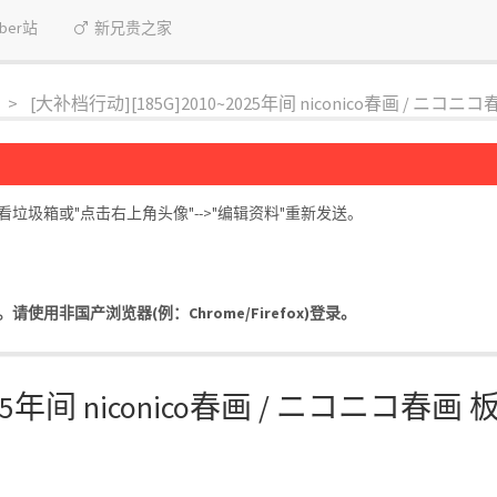
uber站
新兄贵之家
[大补档行动][185G]2010~2025年间 niconico春画 / ニコ
圾箱或"点击右上角头像"-->"编辑资料"重新发送。
用非国产浏览器(例：Chrome/Firefox)登录。
025年间 niconico春画 / ニコニコ春画