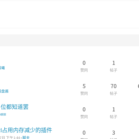
0
1
晨曦
赞同
帖子
5
70
磁盘酱
赞同
帖子
各位都知道罢
0
1
MRR
赞同
帖子
iUtl占用内存减少的插件
0
3
7日 下午1:44
•
脚夫