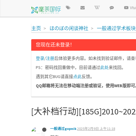
Vt
主页
ほのぼの闲谈神社
一般通过学术板块
您现在还未登录！
登录
/
注册
后体验更多内容。如未找到验证邮件，请查看垃
PS：密码找回重做中，目前请通过
此处
来找回。
遇到其它BUG请直接
点此
反馈。
QQ邮箱将无法在移动端注册或验证，使用WEB版即可。请使
[大补档行动][185G]2010~2
一般通过gopnik
2025年2月9日 上午11:18