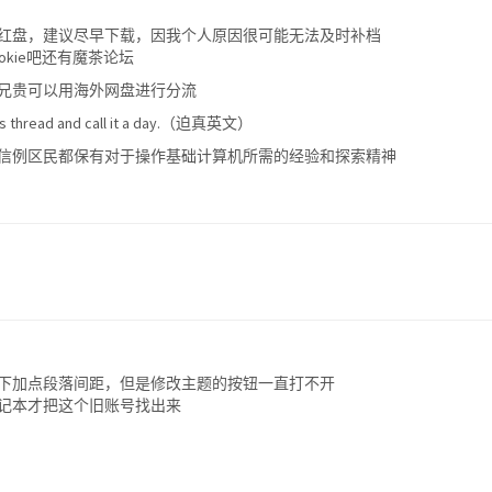
红盘，建议尽早下载，因我个人原因很可能无法及时补档
kie吧还有魔茶论坛
兄贵可以用海外网盘进行分流
o this thread and call it a day.（迫真英文）
信例区民都保有对于操作基础计算机所需的经验和探索精神
下加点段落间距，但是修改主题的按钮一直打不开
记本才把这个旧账号找出来