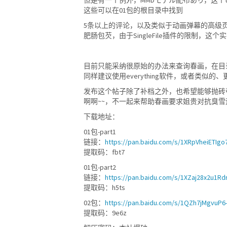
这些可以在01包的根目录中找到
5条以上的评论，以及类似于动画弹幕的高级页
肥肠包芡，由于SingleFile插件的限制，这
目前只能采纳很原始的办法来查询春画，在目
同样建议使用everything软件，或者类似
发布这个帖子除了补档之外，也希望能够抛砖
啊啊~~，不一起来帮助春画要求姐贵对抗臭雪
下载地址：
01包-part1
链接：
https://pan.baidu.com/s/1XRpVheiETIg
提取码：fbt7
01包-part2
链接：
https://pan.baidu.com/s/1XZaj28x2u1R
提取码：h5ts
02包：
https://pan.baidu.com/s/1QZh7jMgvuP6
提取码：9e6z