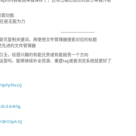
面功能:
个实在是无能为力
________________
录页复制关键词，再使用文件管理器搜索对应的标题
的、更先进的文件管理器
引玉，给感兴趣的有能兄贵或有能姐贵一个方向
运营吗，能够继续补全资源、重建tag或者浏览系统就更好了
o7dpPpf5ezQ
drdCdJU4r5g
-CBrO2jxAJQ