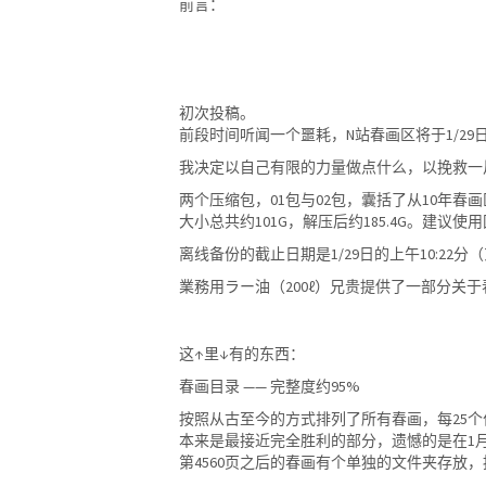
前言：
初次投稿。
前段时间听闻一个噩耗，N站春画区将于1/29
我决定以自己有限的力量做点什么，以挽救一
两个压缩包，01包与02包，囊括了从10年春
大小总共约101G，解压后约185.4G。建议
离线备份的截止日期是1/29日的上午10:22分（
業務用ラー油（200ℓ）兄贵提供了一部分关于春
这↑里↓有的东西：
春画目录 —— 完整度约95%
按照从古至今的方式排列了所有春画，每25个
本来是最接近完全胜利的部分，遗憾的是在1月
第4560页之后的春画有个单独的文件夹存放