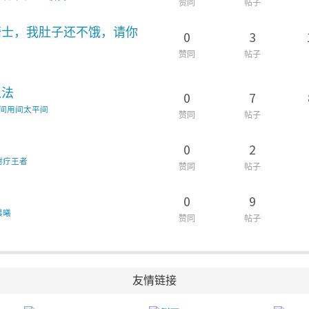
赞同
帖子
骑士，我肚子还不饿，请你
0
3
赞同
帖子
入法
0
7
间用间太平间
赞同
帖子
0
2
树疗王者
赞同
帖子
0
9
晨曦
赞同
帖子
友情链接