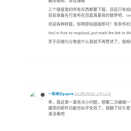
解压密码：本社爆破
三个链接里的所有东西都要下载，目前只有焰
目前准备先行发布在百度真夏夜的银梦吧、coo
欢迎各种转载，标明原帖链接即可！有条件的
You’re free to reupload, just mark the link t
至于压缩与分卷是什么我就不再赞述了，我相
一般通过gopnik
2025年2月9日 上午11:26
草，我这里一直有点小问题，想要二次编辑一
魔茶的邮件功能也似乎失效了，我翻了好久笔
凑活看吧