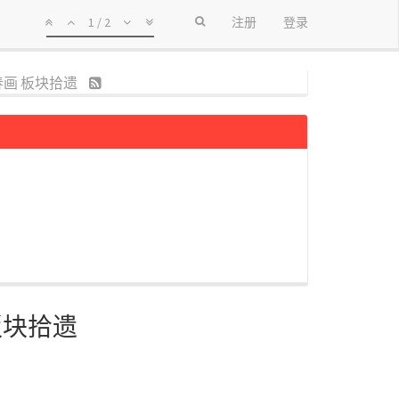
1 / 2
注册
登录
ニコ春画 板块拾遗
 板块拾遗