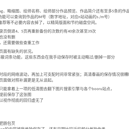
ag、略缩图、绘师名称、绘师部分作品预览、作品简介还有至多5条的作
功能可以查询到作品的IM号（数字地址，对应n站动画的s./m号）
、推荐等不必要内容去掉了，以精简版面和节约磁盘空间。
页倒退4、5页再重新备份的次数约有40余次甚至39次
也没有删
，还需要做些查重工作
页面有缺失的状况。
屏蔽词条功能，这些东西会在我手动保存时被主动略过/删掉一部分
时段的网络波动，再加上可支配时间非常紧张；高清春画的保存情况很糟
页面做对照补漏更是无从谈起。
能拿着上一项的低清图去翻下图片搜索引擎与各个booru站点，
提前保存了这张图
以视作彻底的回归虚无了
肥肠包芡
tag的内容被我单独保存了，还有日期比较近的部分单独作者