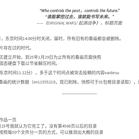
“Who controls the past，controls the future.”
“谁能掌控过去，谁就能书写未来。”
——《ORIGINAL WARS/ 起源战争》，标题页面
日，东京时间14:00分时关闭，届时，所有旧有的春画都会被删除。
片存在过的时代。
画区建立开始，到25年1月29日为止所有的春画页面快照
使用固态硬盘下载以节省解压时间。
东京时间11:22分），多于这个时间点被突击投稿的内容naidesu
画的统计数据（im11555210，现已削除，快照可于01包根目录读取）
________________
作品一页
25号我就认为它完工了，没有第4568页以后的目录
，按照每50个文件分一页的方式，可以推测出大概的目录