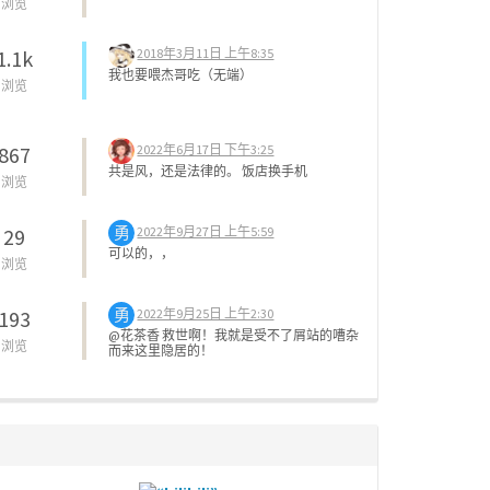
浏览
2018年3月11日 上午8:35
1.1k
我也要喂杰哥吃（无端）
浏览
2022年6月17日 下午3:25
867
共是风，还是法律的。 饭店换手机
浏览
勇
2022年9月27日 上午5:59
29
可以的，，
浏览
勇
2022年9月25日 上午2:30
193
@花茶香 救世啊！我就是受不了屑站的嘈杂
浏览
而来这里隐居的！