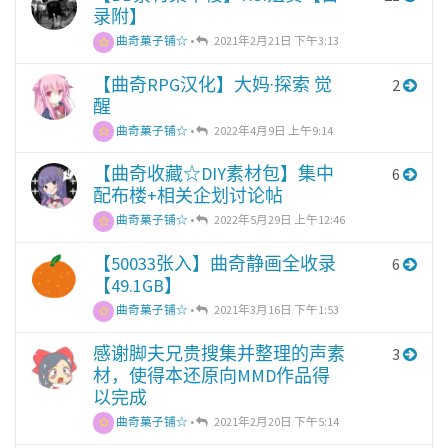
录附】
曲奇菓子铺☆
•
2021年2月21日 下午3:13
【曲奇RPG汉化】大妈·探索 觉
2
醒
曲奇菓子铺☆
•
2022年4月9日 上午9:14
【曲奇收藏☆DIY素材包】集中
6
配布楼+相关企划讨论帖
曲奇菓子铺☆
•
2022年5月29日 上午12:46
【50033张入】曲奇静画全收录
6
【49.1GB】
曲奇菓子铺☆
•
2021年3月16日 下午1:53
感谢脚夫兄贵搜集并整理的声素
3
材，使得本还原向MMD作品得
以完成
曲奇菓子铺☆
•
2021年2月20日 下午5:14