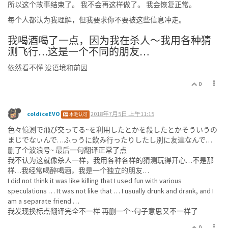
所以这个故事结束了。 我不会再这样做了。 我会恢复正常。
每个人都认为我理解，但我要求你不要被这些信息冲走。
我喝酒喝了一点，因为我在杀人〜我用各种猜
测飞行…这是一个不同的朋友…
依然看不懂 没语境和前因
0
coldiceEVO
2018年7月5日 上午11:15
木毛认可
色々憶測で飛ぴ交ってる~を利用したとかを殺したとかそういうの
まじでなぃんで…ふっうに飲み行ったりしたし別に友達なんで…
删了个波浪号~ 最后一句翻译正常了点
我不认为这就像杀人一样，我用各种各样的猜测玩得开心…不是那
样…我经常喝醉喝酒，我是一个独立的朋友…
I did not think it was like killing that I used fun with various
speculations … It was not like that … I usually drunk and drank, and I
am a separate friend …
我发现换标点翻译完全不一样 再删一个~句子意思又不一样了
0