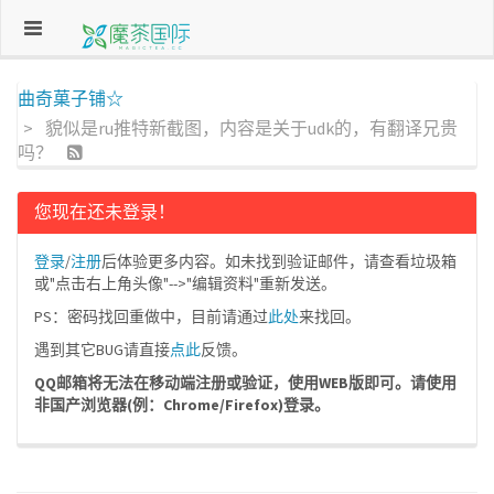
曲奇菓子铺☆
貌似是ru推特新截图，内容是关于udk的，有翻译兄贵
吗？
您现在还未登录！
登录
/
注册
后体验更多内容。如未找到验证邮件，请查看垃圾箱
或"点击右上角头像"-->"编辑资料"重新发送。
PS：密码找回重做中，目前请通过
此处
来找回。
遇到其它BUG请直接
点此
反馈。
QQ邮箱将无法在移动端注册或验证，使用WEB版即可。请使用
非国产浏览器(例：Chrome/Firefox)登录。