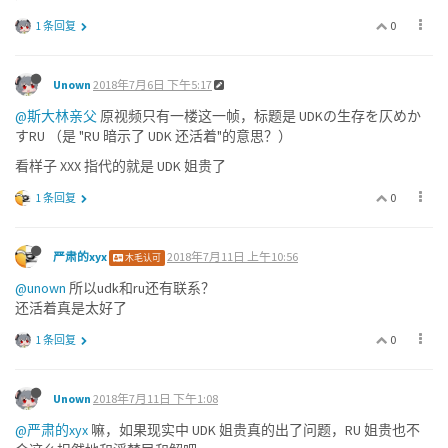
0
1 条回复
Unown
2018年7月6日 下午5:17
@斯大林亲父
原视频只有一楼这一帧，标题是 UDKの生存を仄めか
すRU （是 "RU 暗示了 UDK 还活着"的意思？）
看样子 XXX 指代的就是 UDK 姐贵了
0
1 条回复
严肃的xyx
2018年7月11日 上午10:56
木毛认可
@unown
所以udk和ru还有联系？
还活着真是太好了
0
1 条回复
Unown
2018年7月11日 下午1:08
@严肃的xyx
嘛，如果现实中 UDK 姐贵真的出了问题，RU 姐贵也不