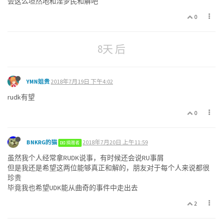
会这么坦然地和淫梦民和解吧
0
8天 后
YMN姐贵
2018年7月19日 下午4:02
rudk有望
0
BNKRG的猫
2018年7月20日 上午11:59
捐赠者
虽然我个人经常拿RUDK说事，有时候还会说RU事屑
但是我还是希望这两位能够真正和解的，朋友对于每个人来说都很
珍贵
毕竟我也希望UDK能从曲奇的事件中走出去
2