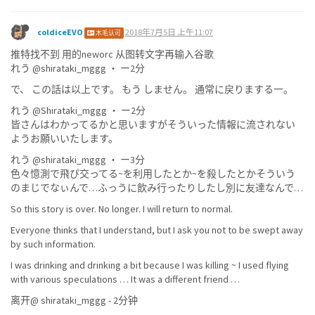
coldiceEVO
2018年7月5日 上午11:07
木毛认可
推特找不到 用的neworc 从图转文字再输入谷歌
れう @shirataki_mggg ・ ー2分
で、 この話は以上です。 もう しません。 通常に戻りまする一。
れう @Shirataki_mggg ・ ー2分
皆さんはわかってるかと思いますがそういった情報に流されない
ようお願いいたします。
れう @shirataki_mggg ・ ー3分
色々憶測で飛ぴ交ってる~を利用したとか~を殺したとかそういう
のまじでなぃんで…ふっうに飲み行ったりしたし別に友達なんで…
So this story is over. No longer. I will return to normal.
Everyone thinks that I understand, but I ask you not to be swept away
by such information.
I was drinking and drinking a bit because I was killing ~ I used flying
with various speculations … It was a different friend …
离开@ shirataki_mggg - 2分钟