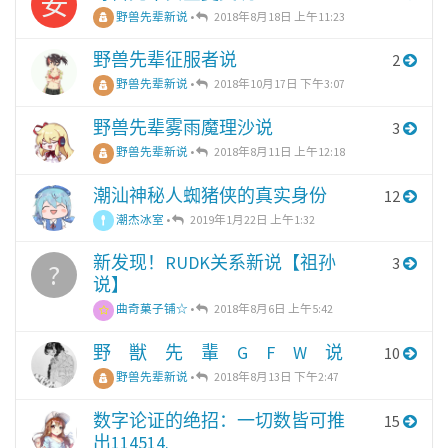
安
野兽先辈新说
•
2018年8月18日 上午11:23
野兽先辈征服者说
2
野兽先辈新说
•
2018年10月17日 下午3:07
野兽先辈雾雨魔理沙说
3
野兽先辈新说
•
2018年8月11日 上午12:18
潮汕神秘人蜘猪侠的真实身份
12
潮杰冰室
•
2019年1月22日 上午1:32
新发现！RUDK关系新说【祖孙
3
?
说】
曲奇菓子铺☆
•
2018年8月6日 上午5:42
野 獣 先 輩 G F W 说
10
野兽先辈新说
•
2018年8月13日 下午2:47
数字论证的绝招：一切数皆可推
15
出114514.