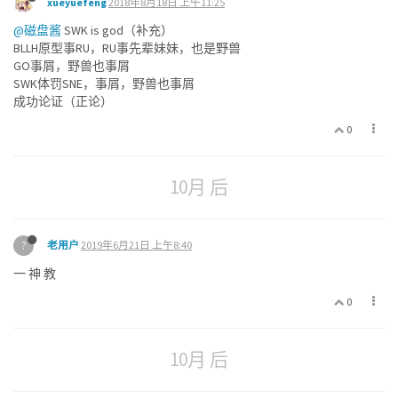
xueyuefeng
2018年8月18日 上午11:25
@磁盘酱
SWK is god（补充）
BLLH原型事RU，RU事先辈妹妹，也是野兽
GO事屑，野兽也事屑
SWK体罚SNE，事屑，野兽也事屑
成功论证（正论）
0
10月 后
?
老用户
2019年6月21日 上午8:40
一 神 教
0
10月 后