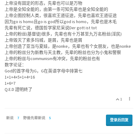
上帝没有固定的形态，先辈也可以是万物
上帝是全知全能的，由第一条可知先辈也是全知全能的
上帝企图控制人类，很喜欢王道征途，先辈也喜欢王道征途
因为go is homo且go is god所以god is homo，先辈也是木毛
先辈有死亡说，德国哲学家尼采说Der gott ist tot
上帝的粉丝(基督徒)很多，先辈也有十万甚至九万名粉丝(淫民)
上帝毁灭了索多玛城，是屑，先辈也是屑
上帝创造了亚当与夏娃，是nonke，先辈也有个女朋友，也是nonke
上帝的粉丝分为新教与天主教，先辈的粉丝也分为小鬼和警察
上帝的粉丝与communism有冲突，先辈的粉丝也有
数字论证：
God的首字母为G，G在英语字母中排第七
1+1+4+5+1+4=16
1+6=7
Q.E.D 證明終了
1
新说
7
野兽先辈新说
5
登录后回复