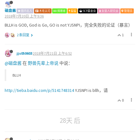
磁盘酱
圈内名人
木毛认可
捐赠者
猫猫
SCP基金会
女装人研究会
管理员
2018年7月20日 上午9:36
BLLH is GOD, God is Go, GO is not YJSNPI，完全失败的论证（暴言）
1
2 条回复
jjs050603
2018年7月21日 上午6:52
@磁盘酱
在
野兽先辈上帝说
中说：
BLLH
http://tieba.baidu.com/p/5141748314
YJSNPI is bllh，请
0
28天 后