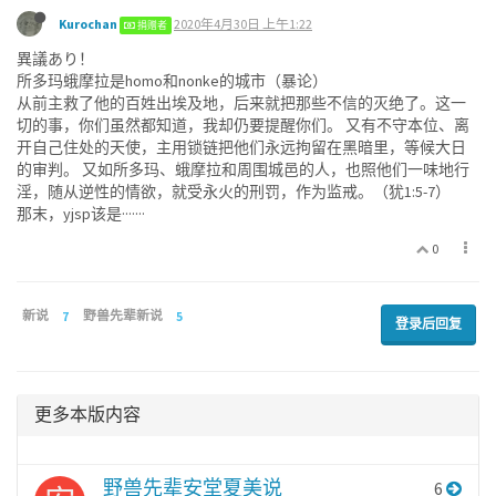
Kurochan
2020年4月30日 上午1:22
捐赠者
異議あり！
所多玛蛾摩拉是homo和nonke的城市（暴论）
从前主救了他的百姓出埃及地，后来就把那些不信的灭绝了。这一
切的事，你们虽然都知道，我却仍要提醒你们。 又有不守本位、离
开自己住处的天使，主用锁链把他们永远拘留在黑暗里，等候大日
的审判。 又如所多玛、蛾摩拉和周围城邑的人，也照他们一味地行
淫，随从逆性的情欲，就受永火的刑罚，作为监戒。（犹1:5-7）
那末，yjsp该是·······
0
新说
7
野兽先辈新说
5
登录后回复
更多本版内容
野兽先辈安堂夏美说
6