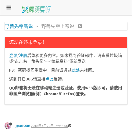
野兽先辈新说
野兽先辈上帝说
您现在还未登录！
登录
/
注册
后体验更多内容。如未找到验证邮件，请查看垃圾箱
或"点击右上角头像"-->"编辑资料"重新发送。
PS：密码找回重做中，目前请通过
此处
来找回。
遇到其它BUG请直接
点此
反馈。
QQ邮箱将无法在移动端注册或验证，使用WEB版即可。请使用
非国产浏览器(例：Chrome/Firefox)登录。
jjs050603
2018年7月20日 上午8:06