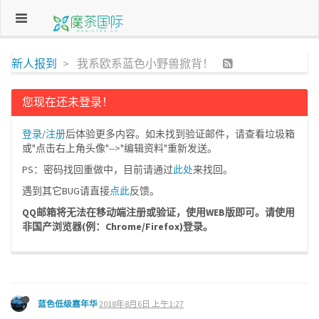
新人报到
我系欧系蓝色小野兽掀背！
您现在还未登录！
登录
/
注册
后体验更多内容。如未找到验证邮件，请查看垃圾箱
或"点击右上角头像"-->"编辑资料"重新发送。
PS：密码找回重做中，目前请通过
此处
来找回。
遇到其它BUG请直接
点此
反馈。
QQ邮箱将无法在移动端注册或验证，使用WEB版即可。请使用
非国产浏览器(例：Chrome/Firefox)登录。
蓝色低级嘉年华
2018年8月6日 上午1:27