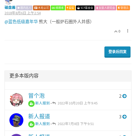
磁盘酱
圈内名人
木毛认可
捐赠者
猫猫
SCP基金会
女装人研究会
管理员
2018年8月6日 上午2:54
@蓝色低级嘉年华
熊大（一般炉石圈外人并感）
0
登录后回复
更多本版内容
冒个泡
2
新人报到
•
2022年10月20日 上午9:45
新人报道
3
新人报到
•
2022年7月8日 下午9:51