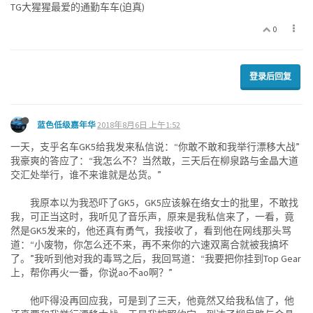
TG大猩猩最爱的通勤车车(迫真)
0
登录后回复
蓝色低级嘉年华
2018年8月6日 上午1:52
一天，支乎名车GK5给我发来私信说：“你敢不敢和我举行漂移大战”
我豪爽的答应了：“我怎么不？当然敢，三天后在柳泉路与金晶大道
交汇处举行，谁不来谁就是怂货。”
我原本以为我恐吓了GK5，GK5应该躲在络女士的批里，不敢找
我，可正当这时，我听见了音乐声，原来是我私信来了，一看，竟
然是GK5发来的，他还真有勇气，我接收了，看到他在网线那头骂
道：“小废物，你怎么还不来，再不来你的六速双离合就被我搞坏
了。”我听到他对我的毒骂之后，我回骂道：“我要把你挂到Top Gear
上，帮你再火一番，你说ao不ao啊？”
他吓得没再回应我，可是到了三天，他竟然又给我私信了，他