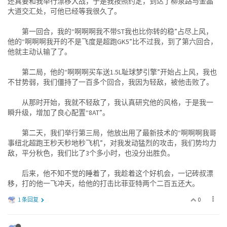
还真要和我举行漂移大战，于是我按照约定，到达了柳泉路与金晶
大道交汇处，可他已经等我很久了。
第一回合，我的“啊啊啊我不带ST我也比你转的稳”占尽上风，
他的“啊啊啊我开的不是飞度是超跑GK5”比不过我，到了第六回合，
他就主动认输了了。
第二局，他的“啊啊啊买车送1.5L耻球梦引擎”开始占上风，我也
不甘势弱，我们僵持了一百多个回合，我因为轻敌，被他击败了。
从那时开始，我就不轻敌了，我认真研究他的风格，于是我一
瞬升级，增加了良心配置“8AT”。
第二天，我们举行第三局，他放出用了最新技术的“啊啊啊我哥
事纽北超跑王秒天秒地秒飞机”，对我发动猛烈的攻击，我们势均力
敌，平分秋色，我们比了3个多小时，也没分出胜负。
后来，他不知不觉的睡着了，我趁着这个好机会，一记砖叔漂
移，打的他一飞冲天，给他的打击比菲亚特两个二百五还大。
0
1 条回复