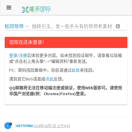
松冈导师
抛砖引玉，发一些手头有的导师老素材
您现在还未登录！
登录
/
注册
后体验更多内容。如未找到验证邮件，请查看垃圾箱
或"点击右上角头像"-->"编辑资料"重新发送。
PS：密码找回重做中，目前请通过
此处
来找回。
遇到其它BUG请直接
点此
反馈。
QQ邮箱将无法在移动端注册或验证，使用WEB版即可。请使用
非国产浏览器(例：Chrome/Firefox)登录。
L
l257737602
2018年10月7日 上午4:45