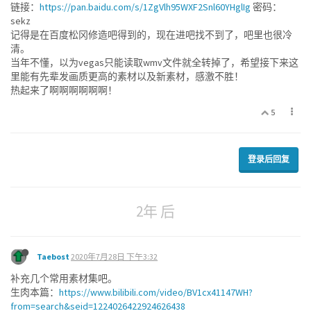
链接：
https://pan.baidu.com/s/1ZgVlh95WXF2Snl60YHglIg
密码：
sekz
记得是在百度松冈修造吧得到的，现在进吧找不到了，吧里也很冷
清。
当年不懂，以为vegas只能读取wmv文件就全转掉了，希望接下来这
里能有先辈发画质更高的素材以及新素材，感激不胜！
热起来了啊啊啊啊啊啊！
5
登录后回复
2年 后
Taebost
2020年7月28日 下午3:32
补充几个常用素材集吧。
生肉本篇：
https://www.bilibili.com/video/BV1cx41147WH?
from=search&seid=1224026422924626438