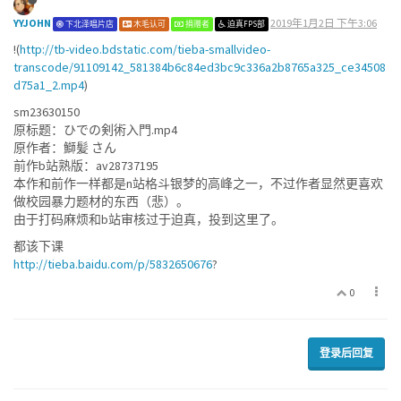
YYJOHN
2019年1月2日 下午3:06
下北泽唱片店
木毛认可
捐赠者
迫真FPS部
!(
http://tb-video.bdstatic.com/tieba-smallvideo-
transcode/91109142_581384b6c84ed3bc9c336a2b8765a325_ce34508
d75a1_2.mp4
)
sm23630150
原标题：ひでの剣術入門.mp4
原作者：鰤髪 さん
前作b站熟版：av28737195
本作和前作一样都是n站格斗银梦的高峰之一，不过作者显然更喜欢
做校园暴力题材的东西（悲）。
由于打码麻烦和b站审核过于迫真，投到这里了。
都该下课
http://tieba.baidu.com/p/5832650676
?
0
登录后回复