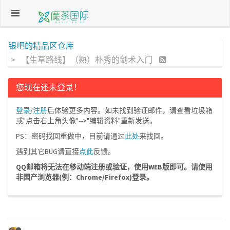
银吧的精品区仓库
【生草路线】（熟）朴秀的剑术入门
您现在还未登录！
登录
/
注册
后体验更多内容。如未找到验证邮件，请查看垃圾箱
或"点击右上角头像"-->"编辑资料"重新发送。
PS：密码找回重做中，目前请通过
此处
来找回。
遇到其它BUG请直接
点此
反馈。
QQ邮箱将无法在移动端注册或验证，使用WEB版即可。请使用
非国产浏览器(例：Chrome/Firefox)登录。