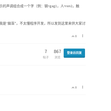
调组合成一个字（例：钢=gag1，人=ren2，触
我是“脑盲”，不太懂程序开发，所以发到这里来供大家讨
0
7
867
登录后回复
帖子
浏览
0