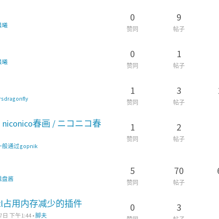
0
9
晨曦
赞同
帖子
0
1
晨曦
赞同
帖子
1
3
rsdragonfly
赞同
帖子
 niconico春画 / ニコニコ春
1
2
赞同
帖子
一般通过gopnik
5
70
磁盘酱
赞同
帖子
iUtl占用内存减少的插件
0
3
7日 下午1:44
•
脚夫