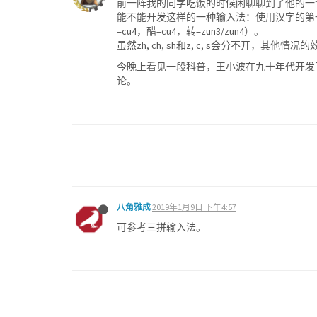
前一阵我的同学吃饭的时候闲聊聊到了他的一
能不能开发这样的一种输入法：使用汉字的第一
=cu4，醋=cu4，转=zun3/zun4）。
虽然zh, ch, sh和z, c, s会分不开，
今晚上看见一段科普，王小波在九十年代开发
论。
八角雅成
2019年1月9日 下午4:57
可参考三拼输入法。