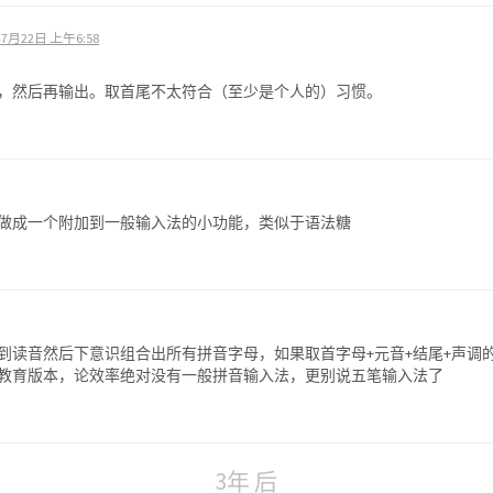
年7月22日 上午6:58
，然后再输出。取首尾不太符合（至少是个人的）习惯。
做成一个附加到一般输入法的小功能，类似于语法糖
到读音然后下意识组合出所有拼音字母，如果取首字母+元音+结尾+声调
教育版本，论效率绝对没有一般拼音输入法，更别说五笔输入法了
3年 后