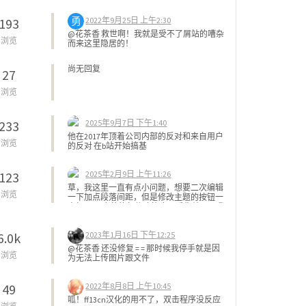
勇
2022年9月25日 上午2:30
193
@花茶香 救世啊！我就是受不了屑站的嘈杂
浏览
而来这里隐居的！
尚无回复
27
浏览
2025年9月7日 下午1:40
233
他在2017年顶着公司内部的反对和来自用户
浏览
的反对 在b站开始搞基
2025年2月9日 上午11:26
123
草，我这里一直有点小问题，想要二次编辑
浏览
一下加点段落间距，但是修改主题的按钮一
直打不开 魔茶的邮件功能也似乎失效了，我
翻了好久笔记本才把这个旧账号找出来 凑活
看吧
2023年1月16日 下午12:25
6.0k
@花茶香 还没修复 = = 那时候我停手就是因
浏览
为无法上传图片跟文件
2022年8月8日 上午10:45
49
呱！ff13cn汉化的用不了，双击程序没反应