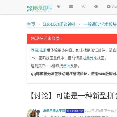
Vt
主页
ほのぼの闲谈神社
一般通过学术板块
您现在还未登录！
登录
/
注册
后体验更多内容。如未找到验证邮件，请查看垃
PS：密码找回重做中，目前请通过
此处
来找回。
遇到其它BUG请直接
点此
反馈。
QQ邮箱将无法在移动端注册或验证，使用WEB版即可。请使
【讨论】可能是一种新型拼
反间用间太平间
2019年1月8日 下午3:27
下北泽唱片店