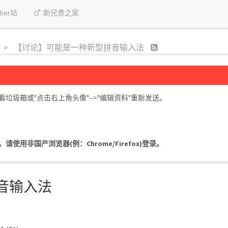
uber站
新兄贵之家
【讨论】可能是一种新型拼音输入法
圾箱或"点击右上角头像"-->"编辑资料"重新发送。
用非国产浏览器(例：Chrome/Firefox)登录。
音输入法