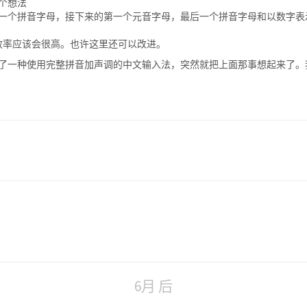
个想法
个拼音字母，接下来的第一个元音字母，最后一个拼音字母和以数字表示的声
其他情况的效率应该会很高。也许这里还可以改进。
了一种使用完整拼音加声调的中文输入法，突然就把上面那事想起来了。
6月 后