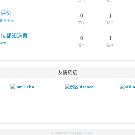
赞同
帖子
的评价
0
1
黄豆小鬼
赞同
帖子
各位都知道罢
0
1
MRR
赞同
帖子
友情链接
Powered by
MagicTea