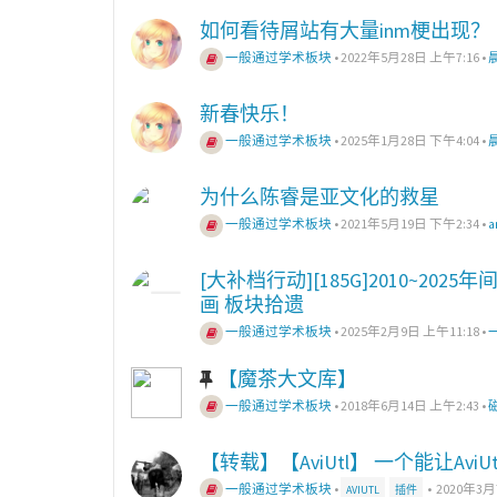
如何看待屑站有大量inm梗出现？
一般通过学术板块
•
2022年5月28日 上午7:16
•
新春快乐！
一般通过学术板块
•
2025年1月28日 下午4:04
•
为什么陈睿是亚文化的救星
一般通过学术板块
•
2021年5月19日 下午2:34
•
a
[大补档行动][185G]2010~2025年间
画 板块拾遗
一般通过学术板块
•
2025年2月9日 上午11:18
•
【魔茶大文库】
一般通过学术板块
•
2018年6月14日 上午2:43
•
【转载】【AviUtl】 一个能让Av
一般通过学术板块
•
•
2020年3月
AVIUTL
插件