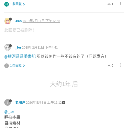
1
1 条回复
司
4409
2019年2月11日 下午12:58
此回复已被删除！
_lor
2019年2月11日 下午4:41
@銀河系系委書記
所以该创作一些不该有的了（问题发言）
0
1 条回复
?
大约1年 后
?
老用户
2020年5月6日 上午11:12
@_lor
翻拍本篇
自撸素材