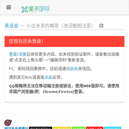
茶话会
小议未来的魔茶（池沼截图注意）
您现在还未登录！
登录
/
注册
后体验更多内容。如未找到验证邮件，请查看垃圾箱
或"点击右上角头像"-->"编辑资料"重新发送。
PS：密码找回重做中，目前请通过
此处
来找回。
遇到其它BUG请直接
点此
反馈。
QQ邮箱将无法在移动端注册或验证，使用WEB版即可。请使用
非国产浏览器(例：Chrome/Firefox)登录。
銀河系系委書記
豌杂面乐妮同好会
潮汕英豪会
捐赠者
抽象工作室
NONKECRAFT