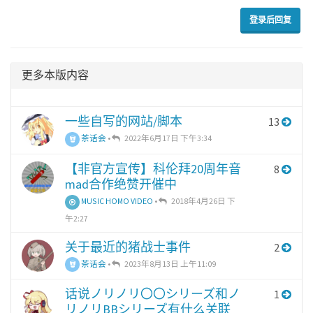
登录后回复
更多本版内容
一些自写的网站/脚本
13
茶话会
•
2022年6月17日 下午3:34
【非官方宣传】科伦拜20周年音
8
mad合作绝赞开催中
MUSIC HOMO VIDEO
•
2018年4月26日 下
午2:27
关于最近的猪战士事件
2
茶话会
•
2023年8月13日 上午11:09
话说ノリノリ〇〇シリーズ和ノ
1
リノリBBシリーズ有什么关联