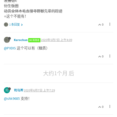
发展语C
衍生饭圈
动员全体木毛去搜寻野獣先辈的踪迹
↑这个不能有！
0
1 条回复
Kurochan
2020年5月7日 上午4:09
捐赠者
@PXDIS
这个可以有（糖质）
0
大约1个月 后
司
司马荠
2020年6月7日 上午7:29
@shk9685
支持！
0