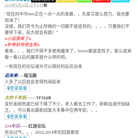
2019年2月10日 上午3:43
“现在的中华inm正在一点一点的发展，，先辈又那么努力，我也要
加油了！
没错，我们至今为止所做的一切都不是徒劳的，，，，只要我们不
要停下来，前方就会有路！”
※小运营来了※
※朴秀封号吧主死※
看来，，，我们不得不多使用魔茶了，homo都是急性子，那么就来
看一看以后的魔茶是什么样的吧，
一些现在的论坛或许可以很好的反应出来
近未来
-----
喵玉殿
人多了以后就会变得热闹起来
🔒登录查看
大约十年后
--------
TFCLUB
变形金刚热度已经下降了不少，老人都去工作了，新鲜血液开始缺
乏，，可以看出最新回复大多集中在两年前，，，
🔒登录查看
114年后
-------
红迷论坛
完全过气，，，2010,2014年的回复都有