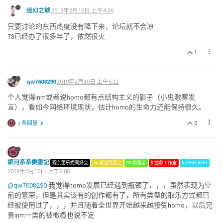
迷幻之城
2019年2月10日 上午4:26
只要讨论的东西热度没有降下来，论坛就不会凉
78已经办了很多年了，依然很火
1
qw7608290
2019年2月10日 上午5:12
个人觉得inm或者说homo都有点结构主义的影子（小鬼激寒发
言），看如今网络环境现状，估计homo的生命力还能保持很久。
0
1 条回复
銀河系系委書記
豌杂面乐妮同好会
潮汕英豪会
捐赠者
抽象工作室
NONKECRAFT
2019年2月10日 上午6:06
@qw7608290
我觉得homo发展已经遇到瓶颈了，，，虽然表现为空
前的繁荣，但是其实该有的创作都有了，所有类型的取乐方式都已
经被使用过了，，，并且随着全世界开始越来越接受homo，以后兄
贵inm一类的被橄榄也说不定