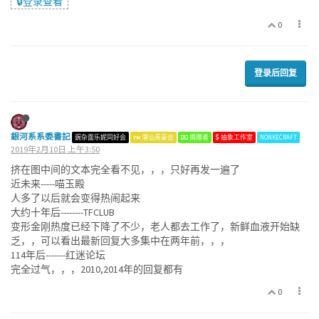
🔒登录查看
0
登录后回复
銀河系系委書記
豌杂面乐妮同好会
潮汕英豪会
捐赠者
抽象工作室
NONKECRAFT
2019年2月10日 上午3:50
挤在图中间的文本完全看不见，，，只好再发一遍了
近未来-----喵玉殿
人多了以后就会变得热闹起来
大约十年后--------TFCLUB
变形金刚热度已经下降了不少，老人都去工作了，新鲜血液开始缺
乏，，可以看出最新回复大多集中在两年前，，，
114年后-------红迷论坛
完全过气，，，2010,2014年的回复都有
0