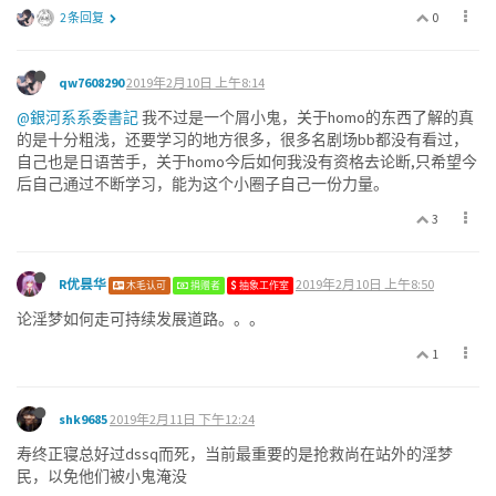
0
2 条回复
qw7608290
2019年2月10日 上午8:14
@銀河系系委書記
我不过是一个屑小鬼，关于homo的东西了解的真
的是十分粗浅，还要学习的地方很多，很多名剧场bb都没有看过，
自己也是日语苦手，关于homo今后如何我没有资格去论断,只希望今
后自己通过不断学习，能为这个小圈子自己一份力量。
3
R优昙华
2019年2月10日 上午8:50
木毛认可
捐赠者
抽象工作室
论淫梦如何走可持续发展道路。。。
1
shk9685
2019年2月11日 下午12:24
寿终正寝总好过dssq而死，当前最重要的是抢救尚在站外的淫梦
民，以免他们被小鬼淹没