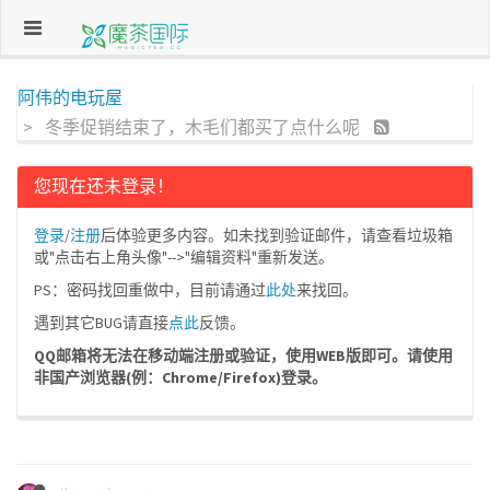
阿伟的电玩屋
冬季促销结束了，木毛们都买了点什么呢
您现在还未登录！
登录
/
注册
后体验更多内容。如未找到验证邮件，请查看垃圾箱
或"点击右上角头像"-->"编辑资料"重新发送。
PS：密码找回重做中，目前请通过
此处
来找回。
遇到其它BUG请直接
点此
反馈。
QQ邮箱将无法在移动端注册或验证，使用WEB版即可。请使用
非国产浏览器(例：Chrome/Firefox)登录。