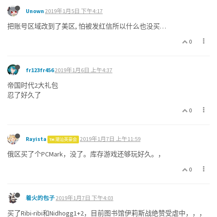
Unown
2019年1月5日 下午4:17
把账号区域改到了美区, 怕被发红信所以什么也没买…
0
fr123fr456
2019年1月6日 上午4:37
帝国时代2大礼包
忍了好久了
0
Rayista
2019年1月7日 上午11:59
潮汕英豪会
俄区买了个PCMark，没了。库存游戏还够玩好久。，
0
着火的包子
2019年1月7日 下午4:03
买了Ribi-ribi和Nidhogg1+2，目前图书馆伊莉斯战绝赞受虐中，，，