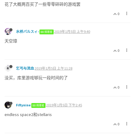
花了大概两百买了一些零零碎碎的游戏罢
0
水桥パルスィ-
2019年1月5日 上午9:40
捐赠者
天空璋
0
乞丐与流血
2019年1月5日 上午11:28
没买，库里游戏够玩一段时间的了
0
Fiftynine
2019年1月5日 下午2:45
捐赠者
endless space2和stellaris
0