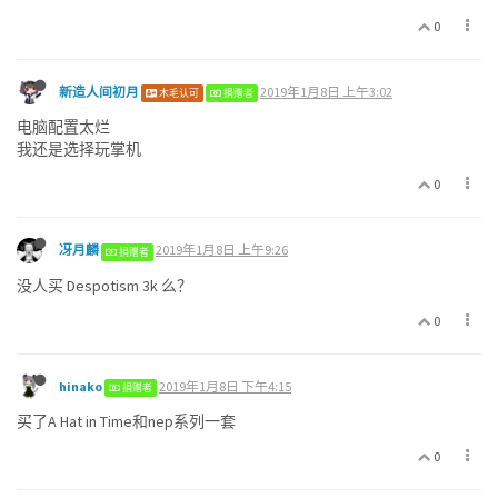
0
新造人间初月
2019年1月8日 上午3:02
木毛认可
捐赠者
电脑配置太烂
我还是选择玩掌机
0
冴月麟
2019年1月8日 上午9:26
捐赠者
没人买 Despotism 3k 么？
0
hinako
2019年1月8日 下午4:15
捐赠者
买了A Hat in Time和nep系列一套
0