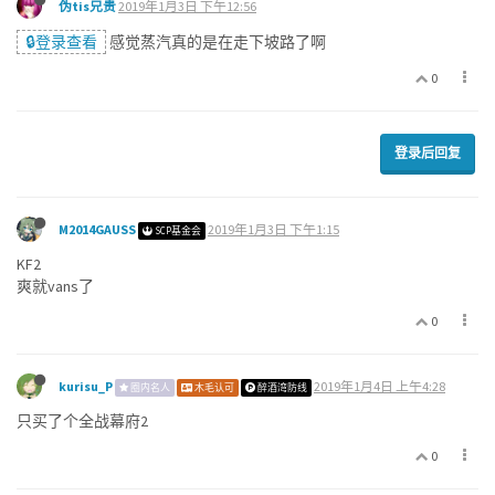
伪tis兄贵
2019年1月3日 下午12:56
🔒登录查看
感觉蒸汽真的是在走下坡路了啊
0
登录后回复
M2014GAUSS
2019年1月3日 下午1:15
SCP基金会
KF2
爽就vans了
0
kurisu_P
2019年1月4日 上午4:28
圈内名人
木毛认可
醉酒湾防线
只买了个全战幕府2
0