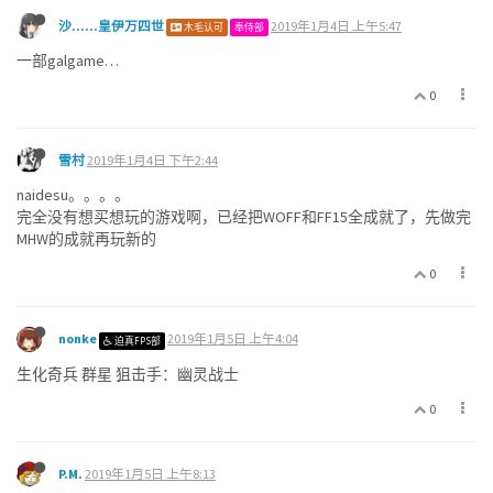
沙......皇伊万四世
2019年1月4日 上午5:47
木毛认可
奉侍部
一部galgame…
0
雪村
2019年1月4日 下午2:44
naidesu。。。。
完全没有想买想玩的游戏啊，已经把WOFF和FF15全成就了，先做完
MHW的成就再玩新的
0
nonke
2019年1月5日 上午4:04
迫真FPS部
生化奇兵 群星 狙击手：幽灵战士
0
P.M.
2019年1月5日 上午8:13