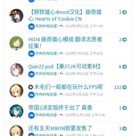
【钢铁雄心4mod汉化】曲奇雄
2
心 Hearts of Cookie CN
阿伟的电玩屋
•
2019年8月11日 上午7:40
HOI4 曲奇雄心模组 翻译志愿者
2
征集！
阿伟的电玩屋
•
2019年7月25日 上午8:52
Quin22.psd【秦川JK可动素材】
6
阿伟的电玩屋
•
2020年4月22日 下午2:00
木毛们一般都在玩什么FPS呢
132
阿伟的电玩屋
•
2022年1月28日 下午5:23
帝国2决定版终于出了 真香
1
阿伟的电玩屋
•
2019年11月15日 上午5:56
还有五天MBON就要发售了
3
阿伟的电玩屋
•
2020年7月31日 上午11:41